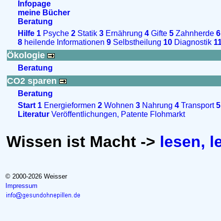
Infopage
meine Bücher
Beratung
Hilfe
1
Psyche
2
Statik
3
Ernährung
4
Gifte
5
Zahnherde
6
8
heilende Informationen
9
Selbstheilung
10
Diagnostik
1
Ökologie
Beratung
CO2 sparen
Beratung
Start
1
Energieformen
2
Wohnen
3
Nahrung
4
Transport
5
Literatur
Veröffentlichungen, Patente
Flohmarkt
Wissen ist Macht ->
lesen, l
© 2000-2026 Weisser
Impressum