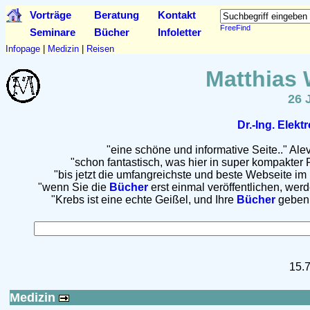
Vorträge
Beratung
Kontakt
FreeFind
Seminare
Bücher
Infoletter
Infopage
|
Medizin
|
Reisen
Matthias 
26 
Dr.-Ing. Elekt
"eine schöne und informative Seite.." Alev
"schon fantastisch, was hier in super kompakter
"bis jetzt die umfangreichste und beste Webseite im 
"wenn Sie die
Bücher
erst einmal veröffentlichen, werd
"Krebs ist eine echte Geißel, und Ihre
Bücher
geben e
15.
Medizin