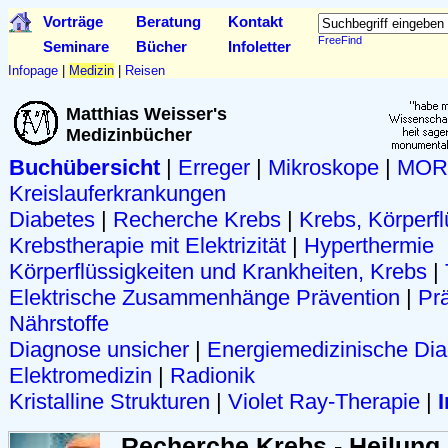
Vorträge
Beratung
Kontakt
FreeFind
Seminare
Bücher
Infoletter
Infopage
|
Medizin
|
Reisen
Matthias Weisser's
Medizinbücher
Buchübersicht
|
Erreger
|
Mikroskope
|
MOR-
Kreislauferkrankungen
Diabetes
|
Recherche Krebs
|
Krebs, Körperfl
Krebstherapie mit Elektrizität
|
Hyperthermie
Körperflüssigkeiten und Krankheiten, Krebs
|
Elektrische Zusammenhänge Prävention
|
Pr
Nährstoffe
Diagnose unsicher
|
Energiemedizinische Di
Elektromedizin
|
Radionik
Kristalline Strukturen
|
Violet Ray-Therapie
|
Recherche Krebs - Heilung i