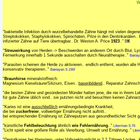
W
"bakterielle Infektion durch wurzelbehandelte Zähne hängt mit vielen deg
Streptokokken, Staphylokokken, Spirochäten, Pilze in den Dentinkanälen.. 
infizierter Zähne auf Tiere übertragbar.. Dr. Weston A. Price
1923
.."
"
Streuwirkung
von Herden -> Beschwerden an anderem Ort durch Blut, L
Fernwirkung innerhalb 1 Sekunde ausschalten durch Neuraltherapie.."
Baklay
"Parasiten scheinen die Herde zu aktivieren.. endlich entfernt, wurden alle
konservativ therapieren.."
Baklayan S.196f
"
Braunhirse
mineralstoffreich:
Magnesium Kieselsäure/Silizium, Eisen..
basenbildend
.. Reparatur Zahnsc
"die besten Zähne und gesündesten Münder hatten jene, die nie in ihrem L
für gute Zähne üblich sind.. sie putzten nicht und besuchten keinen Zahnarz
"Karies ist eine
ausschließlich
ernährungsbedingte Krankheit,
die bei
zuckerfreier
, vollwertiger Ernährung nicht auftritt..
bei entsprechender Ernährung ist Zähneputzen aus gesundheitlicher Sicht g
"künstliche
Fehlbeleuchtung
ähnlich
wie Fehlernährung
.."
Liberman S.76
"Licht spielt eine größere Rolle als Vererbung, Umwelt und Ernährung.."
Libe
"Dentalkaries bei Hamstern: unter Vollspektrumlicht in 2.2 Zähnen Löcher.. 