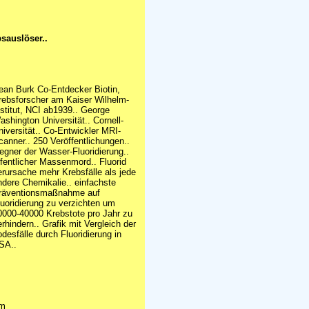
bsauslöser..
ean Burk Co-Entdecker Biotin,
rebsforscher am Kaiser Wilhelm-
nstitut, NCI ab1939.. George
ashington Universität.. Cornell-
niversität.. Co-Entwickler MRI-
canner.. 250 Veröffentlichungen..
egner der Wasser-Fluoridierung..
ffentlicher Massenmord.. Fluorid
erursache mehr Krebsfälle als jede
ndere Chemikalie.. einfachste
räventionsmaßnahme auf
luoridierung zu verzichten um
0000-40000 Krebstote pro Jahr zu
erhindern.. Grafik mit Vergleich der
odesfälle durch Fluoridierung in
SA..
um