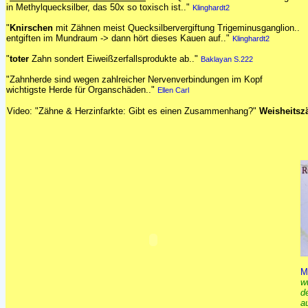
in Methylquecksilber, das 50x so toxisch ist.."
Klinghardt2
"
Knirschen
mit Zähnen meist Quecksilbervergiftung Trigeminusganglion..
entgiften im Mundraum -> dann hört dieses Kauen auf.."
Klinghardt2
"
toter
Zahn sondert Eiweißzerfallsprodukte ab.."
Baklayan S.222
"Zahnherde sind wegen zahlreicher Nervenverbindungen im Kopf
wichtigste Herde für Organschäden.."
Ellen Carl
Video: "Zähne & Herzinfarkte: Gibt es einen Zusammenhang?"
Weisheitsz
M
w
d
a