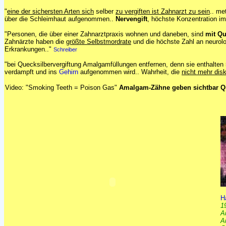
"
eine der sichersten Arten sich
selber
zu vergiften ist Zahnarzt zu sein
.. me
über die Schleimhaut aufgenommen..
Nervengift
, höchste Konzentration im
"Personen, die über einer Zahnarztpraxis wohnen und daneben, sind
mit Qu
Zahnärzte haben die
größte Selbstmordrate
und die höchste Zahl an neurol
Erkrankungen.."
Schreiber
"bei Quecksilbervergiftung Amalgamfüllungen entfernen, denn sie enthalte
verdampft und ins
Gehirn
aufgenommen wird.. Wahrheit, die
nicht mehr disk
Video: "Smoking Teeth = Poison Gas"
Amalgam-Zähne geben sichtbar Qu
H
1
A
A