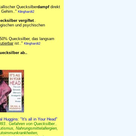
tallischer Quecksilber
dampf
direkt
 Gehirn.."
Klinghardt2
ecksilber vergiftet
..
ogischen und psychischen
n 50% Quecksilber, das langsam
utierbar
ist.."
Klinghardt2
ecksilber ab..
al Huggins: "It's all in Your Head"
993.. Gefahren von Quecksilber..
utismus, Nahrungsmittelallergien,
utoimmunkrankheiten,