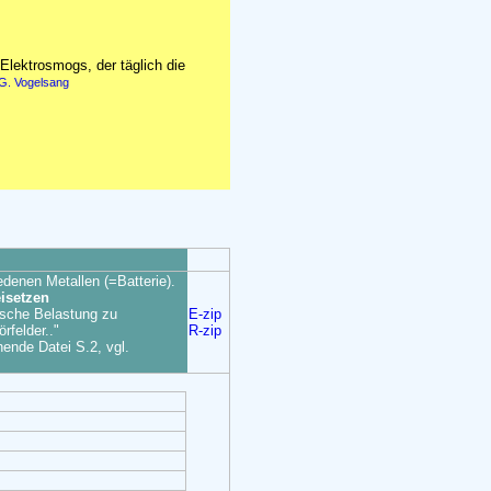
lektrosmogs, der täglich die
G. Vogelsang
enen Metallen (=Batterie).
eisetzen
ische Belastung zu
E-zip
rfelder.."
R-zip
ende Datei S.2, vgl.