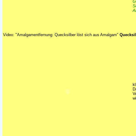
G
S
A
Video: "Amalgamentfernung: Quecksilber löst sich aus Amalgam"
Quecksilb
k
D
V
w