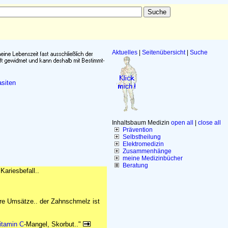
Aktuelles
|
Seitenübersicht
|
Suche
siten
Inhaltsbaum Medizin
open all
|
close all
Prävention
Selbstheilung
Elektromedizin
Zusammenhänge
meine Medizinbücher
Beratung
Kariesbefall..
tere Umsätze.. der Zahnschmelz ist
itamin C
-Mangel, Skorbut.."