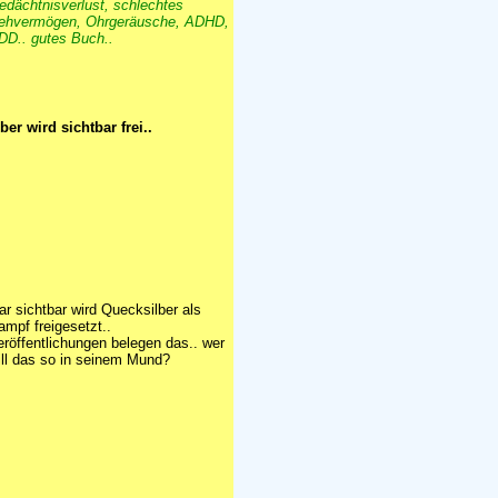
edächtnisverlust, schlechtes
ehvermögen, Ohrgeräusche, ADHD,
DD.. gutes Buch..
er wird sichtbar frei..
lar sichtbar wird Quecksilber als
ampf freigesetzt..
eröffentlichungen belegen das.. wer
ill das so in seinem Mund?