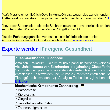
"daß Metalle einschließlich Gold in Mund/Ohren.. wegen des zunehmenden E
Batteriewirkung verstärkt, möglichst vermieden werden müssen ist klar.."
H.
"bevor der Blutparasit in die freie Blutbahn gelangen kann entwickelt er sich
mitunter in der Wurzelhaut der Zähne.."
Angelika Überdick
"ist die Ernährung gründlich verbessert.. alle Infektionsherde saniert,
ist auch eine schwere Entzündung noch heilbar.."
Pachtmann S.54
Experte werden
für eigene Gesundheit
Zusammenhänge, Diagnose
Amalgam, Palladium, Gold im Mund? Spannung zwischen verschied
viel Unheil kommt von Zahnherden, die jahrelang Giftstoffe fr
"nicht oder nur gering schmerzende Zahnherde führen durch chron
chronischen Beschwerden.. bei 23 von 25 Patienten chronische Stö
Titan ggf. problematisch ! vgl. Amalgam-Zeitbombe, vgl. nebensteh
Baklayan
biochemische Komponente: Zahnherd
vgl.
* Parodontose
* Kieferostitis
* Gingivitis
* wurzelbehandelter Zahn
* Zahnwurzelgranulom