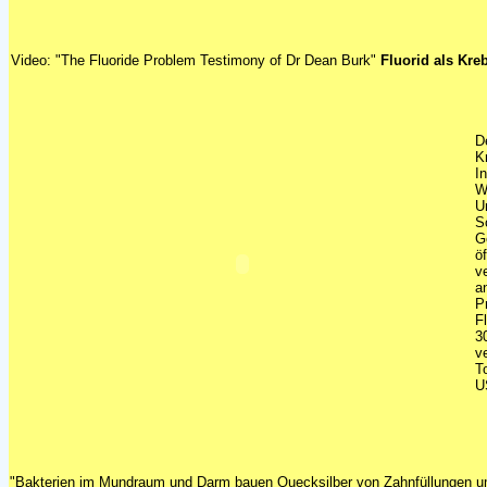
Video: "The Fluoride Problem Testimony of Dr Dean Burk"
Fluorid als Kre
D
K
I
W
U
S
G
ö
v
a
P
F
3
v
T
U
"
Bakterien im Mundraum und Darm
bauen Quecksilber von Zahnfüllungen 