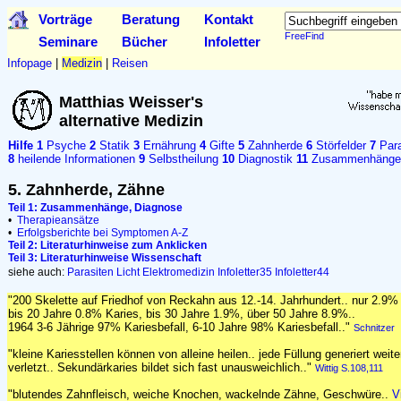
Vorträge
Beratung
Kontakt
FreeFind
Seminare
Bücher
Infoletter
Infopage
|
Medizin
|
Reisen
Matthias Weisser's
alternative Medizin
Hilfe
1
Psyche
2
Statik
3
Ernährung
4
Gifte
5
Zahnherde
6
Störfelder
7
Para
8
heilende Informationen
9
Selbstheilung
10
Diagnostik
11
Zusammenhänge
5. Zahnherde, Zähne
Teil 1: Zusammenhänge, Diagnose
•
Therapieansätze
•
Erfolgsberichte bei Symptomen A-Z
Teil 2: Literaturhinweise zum Anklicken
Teil 3: Literaturhinweise Wissenschaft
siehe auch:
Parasiten
Licht
Elektromedizin
Infoletter35
Infoletter44
"200 Skelette auf Friedhof von Reckahn aus 12.-14. Jahrhundert.. nur 2.9% 
bis 20 Jahre 0.8% Karies, bis 30 Jahre 1.9%, über 50 Jahre 8.9%..
1964 3-6 Jährige 97% Kariesbefall, 6-10 Jahre 98% Kariesbefall.."
Schnitzer
"kleine Kariesstellen können von alleine heilen.. jede Füllung generiert wei
verletzt.. Sekundärkaries bildet sich fast unausweichlich.."
Wittig S.108,111
"blutendes Zahnfleisch, weiche Knochen, wackelnde Zähne, Geschwüre..
V