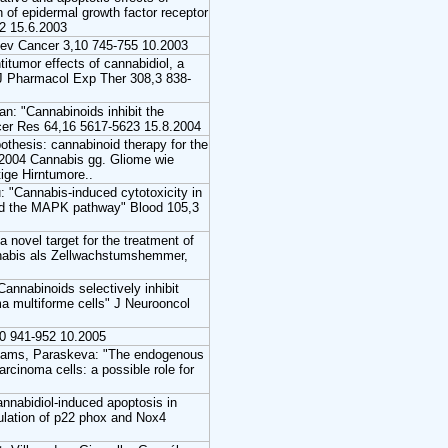
n of epidermal growth factor receptor
12 15.6.2003
Rev Cancer 3,10 745-755 10.2003
itumor effects of cannabidiol, a
 J Pharmacol Exp Ther 308,3 838-
n: "Cannabinoids inhibit the
ncer Res 64,16 5617-5623 15.8.2004
hesis: cannabinoid therapy for the
.2004 Cannabis gg. Gliome wie
ige Hirntumore..
: "Cannabis-induced cytotoxicity in
 and the MAPK pathway" Blood 105,3
 novel target for the treatment of
nabis als Zellwachstumshemmer,
Cannabinoids selectively inhibit
ma multiforme cells" J Neurooncol
0 941-952 10.2005
iams, Paraskeva: "The endogenous
rcinoma cells: a possible role for
annabidiol-induced apoptosis in
gulation of p22 phox and Nox4