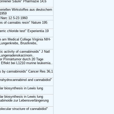
wonnener Säure" Pharmazie 14,6
teriellen Wirkstoffes aus deutschem
 1959
 Narc 12 5-23 1960
pes of cannabis resin" Nature 195
rric chloride test" Experientia 19
 am Medical College Virginia NIH-
Lungenkrebs, Brustkrebs,
 activity of cannabinoids" J Natl
-Lungenadenokarzinom..
rer Primärtumor durch 20 Tage
 Effekt bei L1210 murine leukemia..
is by cannabinoids" Cancer Res 36,1
etrahydrocannabinol and cannabidiol"
ar biosynthesis in Lewis lung
ar biosynthesis in Lewis lung
abinoide zur Lebensverlängerung
lecular structure of cannabidiol"