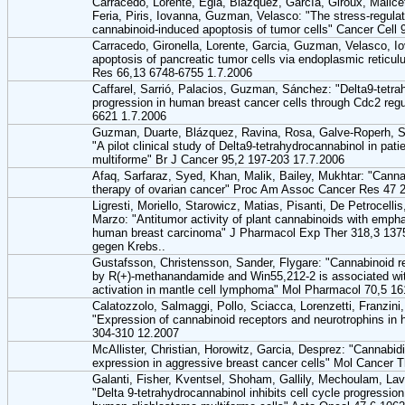
Carracedo, Lorente, Egia, Blázquez, García, Giroux, Malicet
Feria, Piris, Iovanna, Guzman, Velasco: "The stress-regula
cannabinoid-induced apoptosis of tumor cells" Cancer Cell 
Carracedo, Gironella, Lorente, Garcia, Guzman, Velasco, I
apoptosis of pancreatic tumor cells via endoplasmic reticu
Res 66,13 6748-6755 1.7.2006
Caffarel, Sarrió, Palacios, Guzman, Sánchez: "Delta9-tetrah
progression in human breast cancer cells through Cdc2 reg
6621 1.7.2006
Guzman, Duarte, Blázquez, Ravina, Rosa, Galve-Roperh, S
"A pilot clinical study of Delta9-tetrahydrocannabinol in pati
multiforme" Br J Cancer 95,2 197-203 17.7.2006
Afaq, Sarfaraz, Syed, Khan, Malik, Bailey, Mukhtar: "Cannab
therapy of ovarian cancer" Proc Am Assoc Cancer Res 47 
Ligresti, Moriello, Starowicz, Matias, Pisanti, De Petrocellis
Marzo: "Antitumor activity of plant cannabinoids with empha
human breast carcinoma" J Pharmacol Exp Ther 318,3 1375
gegen Krebs..
Gustafsson, Christensson, Sander, Flygare: "Cannabinoid r
by R(+)-methanandamide and Win55,212-2 is associated wi
activation in mantle cell lymphoma" Mol Pharmacol 70,5 1
Calatozzolo, Salmaggi, Pollo, Sciacca, Lorenzetti, Franzini,
"Expression of cannabinoid receptors and neurotrophins in
304-310 12.2007
McAllister, Christian, Horowitz, Garcia, Desprez: "Cannabidio
expression in aggressive breast cancer cells" Mol Cancer 
Galanti, Fisher, Kventsel, Shoham, Gallily, Mechoulam, Lavi
"Delta 9-tetrahydrocannabinol inhibits cell cycle progressio