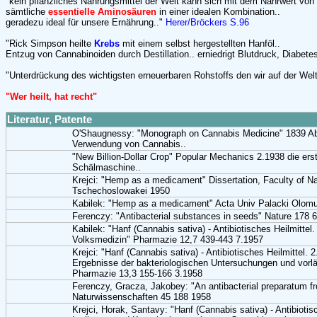
"kein pflanzliches Nahrungsmittel der Welt kann sich mit dem Nährwert von
sämtliche
essentielle Aminosäuren
in einer idealen Kombination..
geradezu ideal für unsere Ernährung.."
Herer/Bröckers S.96
"Rick Simpson heilte
Krebs
mit einem selbst hergestellten Hanföl..
Entzug von Cannabinoiden durch Destillation.. erniedrigt Blutdruck, Diabete
"Unterdrückung des wichtigsten erneuerbaren Rohstoffs den wir auf der Wel
"Wer heilt, hat recht"
Literatur, Patente
O'Shaugnessy: "Monograph on Cannabis Medicine" 1839 Ab
Verwendung von Cannabis..
"New Billion-Dollar Crop" Popular Mechanics 2.1938 die ers
Schälmaschine..
Krejci: "Hemp as a medicament" Dissertation, Faculty of Na
Tschechoslowakei 1950
Kabilek: "Hemp as a medicament" Acta Univ Palacki Olom
Ferenczy: "Antibacterial substances in seeds" Nature 178 
Kabilek: "Hanf (Cannabis sativa) - Antibiotisches Heilmittel. 
Volksmedizin" Pharmazie 12,7 439-443 7.1957
Krejci: "Hanf (Cannabis sativa) - Antibiotisches Heilmittel. 
Ergebnisse der bakteriologischen Untersuchungen und vorlä
Pharmazie 13,3 155-166 3.1958
Ferenczy, Gracza, Jakobey: "An antibacterial preparatum f
Naturwissenschaften 45 188 1958
Krejci, Horak, Santavy: "Hanf (Cannabis sativa) - Antibiotisc