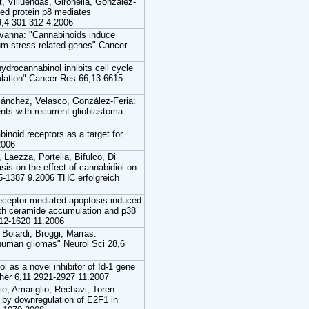
, Villuendas, Gironella, González-
ted protein p8 mediates
9,4 301-312 4.2006
ovanna: "Cannabinoids induce
lum stress-related genes" Cancer
ydrocannabinol inhibits cell cycle
ulation" Cancer Res 66,13 6615-
ánchez, Velasco, González-Feria:
ents with recurrent glioblastoma
inoid receptors as a target for
2006
, Laezza, Portella, Bifulco, Di
sis on the effect of cannabidiol on
-1387 9.2006 THC erfolgreich
eceptor-mediated apoptosis induced
th ceramide accumulation and p38
612-1620 11.2006
 Boiardi, Broggi, Marras:
 human gliomas" Neurol Sci 28,6
l as a novel inhibitor of Id-1 gene
Ther 6,11 2921-2927 11.2007
e, Amariglio, Rechavi, Toren:
n by downregulation of E2F1 in