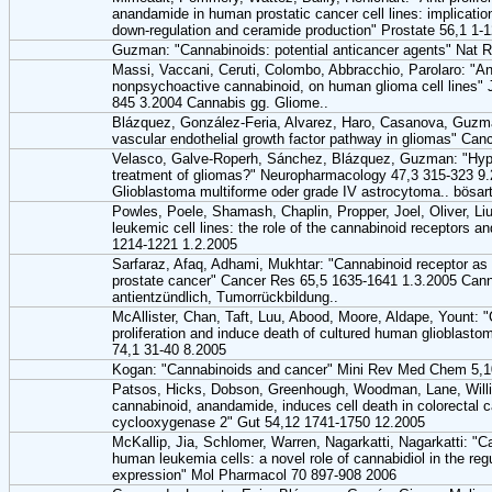
anandamide in human prostatic cancer cell lines: implicatio
down-regulation and ceramide production" Prostate 56,1 1-
Guzman: "Cannabinoids: potential anticancer agents" Nat 
Massi, Vaccani, Ceruti, Colombo, Abbracchio, Parolaro: "Ant
nonpsychoactive cannabinoid, on human glioma cell lines"
845 3.2004 Cannabis gg. Gliome..
Blázquez, González-Feria, Alvarez, Haro, Casanova, Guzma
vascular endothelial growth factor pathway in gliomas" Ca
Velasco, Galve-Roperh, Sánchez, Blázquez, Guzman: "Hypot
treatment of gliomas?" Neuropharmacology 47,3 315-323 9
Glioblastoma multiforme oder grade IV astrocytoma.. bösart
Powles, Poele, Shamash, Chaplin, Propper, Joel, Oliver, Liu
leukemic cell lines: the role of the cannabinoid receptors
1214-1221 1.2.2005
Sarfaraz, Afaq, Adhami, Mukhtar: "Cannabinoid receptor as a
prostate cancer" Cancer Res 65,5 1635-1641 1.3.2005 Can
antientzündlich, Tumorrückbildung..
McAllister, Chan, Taft, Luu, Abood, Moore, Aldape, Yount: "
proliferation and induce death of cultured human glioblasto
74,1 31-40 8.2005
Kogan: "Cannabinoids and cancer" Mini Rev Med Chem 5,1
Patsos, Hicks, Dobson, Greenhough, Woodman, Lane, Will
cannabinoid, anandamide, induces cell death in colorectal ca
cyclooxygenase 2" Gut 54,12 1741-1750 12.2005
McKallip, Jia, Schlomer, Warren, Nagarkatti, Nagarkatti: "C
human leukemia cells: a novel role of cannabidiol in the re
expression" Mol Pharmacol 70 897-908 2006