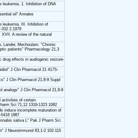
 leukemia. 1. Inhibition of DNA
sential oil" Annales
leukemia. III. Inhibition of
-332 2.1979
 XVII. A review of the natural
to, Lander, Mechoulam: "Chronic
leptic patients" Pharmacology 21,3
 drug effects in audiogenic seizure-
bidiol" J Clin Pharmacol 21 417S-
ics" J Clin Pharmacol 21,8-9 Suppl
iol analogs" J Clin Pharmacol 21,8-9
activities of certain
Pharm Sci 71,12 1319-1323 1082
 induce incomplete maturation of
4-5418 1987
Cannabis sativa L" Pak J Pharm Sci
ion" J Neuroimmunol 83,1-2 102-115