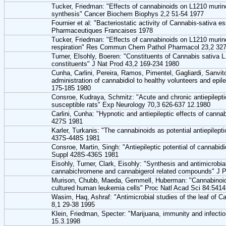
Tucker, Friedman: "Effects of cannabinoids on L1210 murine
synthesis" Cancer Biochem Biophys 2,2 51-54 1977
Fournier et al: "Bacteriostatic activity of Cannabis-sativa es
Pharmaceutiques Francaises 1978
Tucker, Friedman: "Effects of cannabinoids on L1210 murine 
respiration" Res Commun Chem Pathol Pharmacol 23,2 327
Turner, Elsohly, Boeren: "Constituents of Cannabis sativa L.
constituents" J Nat Prod 43,2 169-234 1980
Cunha, Carlini, Pereira, Ramos, Pimentel, Gagliardi, Sanvi
administration of cannabidiol to healthy volunteers and epi
175-185 1980
Consroe, Kudraya, Schmitz: "Acute and chronic antiepileptic
susceptible rats" Exp Neurology 70,3 626-637 12.1980
Carlini, Cunha: "Hypnotic and antiepileptic effects of canna
427S 1981
Karler, Turkanis: "The cannabinoids as potential antiepilept
437S-448S 1981
Consroe, Martin, Singh: "Antiepileptic potential of cannabid
Suppl 428S-436S 1981
Eisohly, Turner, Clark, Eisohly: "Synthesis and antimicrobial 
cannabichromene and cannabigerol related compounds" J 
Murison, Chubb, Maeda, Gemmell, Huberman: "Cannabinoids
cultured human leukemia cells" Proc Natl Acad Sci 84:541
Wasim, Haq, Ashraf: "Antimicrobial studies of the leaf of 
8,1 29-38 1995
Klein, Friedman, Specter: "Marijuana, immunity and infect
15.3.1998