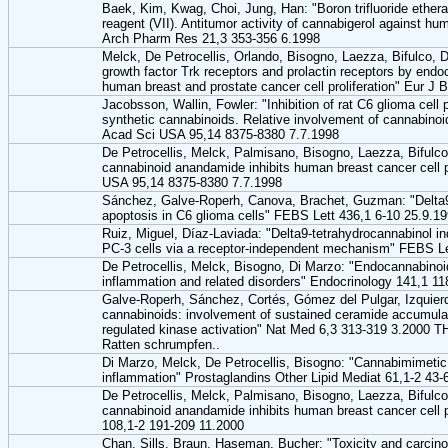
Baek, Kim, Kwag, Choi, Jung, Han: "Boron trifluoride ethera
reagent (VII). Antitumor activity of cannabigerol against hu
Arch Pharm Res 21,3 353-356 6.1998
Melck, De Petrocellis, Orlando, Bisogno, Laezza, Bifulco, 
growth factor Trk receptors and prolactin receptors by endoc
human breast and prostate cancer cell proliferation" Eur J
Jacobsson, Wallin, Fowler: "Inhibition of rat C6 glioma cell
synthetic cannabinoids. Relative involvement of cannabinoid
Acad Sci USA 95,14 8375-8380 7.7.1998
De Petrocellis, Melck, Palmisano, Bisogno, Laezza, Bifulc
cannabinoid anandamide inhibits human breast cancer cell p
USA 95,14 8375-8380 7.7.1998
Sánchez, Galve-Roperh, Canova, Brachet, Guzman: "Delta9
apoptosis in C6 glioma cells" FEBS Lett 436,1 6-10 25.9.19
Ruiz, Miguel, Díaz-Laviada: "Delta9-tetrahydrocannabinol i
PC-3 cells via a receptor-independent mechanism" FEBS Le
De Petrocellis, Melck, Bisogno, Di Marzo: "Endocannabinoid
inflammation and related disorders" Endocrinology 141,1 1
Galve-Roperh, Sánchez, Cortés, Gómez del Pulgar, Izquierd
cannabinoids: involvement of sustained ceramide accumulati
regulated kinase activation" Nat Med 6,3 313-319 3.2000 T
Ratten schrumpfen..
Di Marzo, Melck, De Petrocellis, Bisogno: "Cannabimimetic 
inflammation" Prostaglandins Other Lipid Mediat 61,1-2 43-
De Petrocellis, Melck, Palmisano, Bisogno, Laezza, Bifulc
cannabinoid anandamide inhibits human breast cancer cell p
108,1-2 191-209 11.2000
Chan, Sills, Braun, Haseman, Bucher: "Toxicity and carcinog