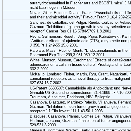
tetrahydrocannabinol in Fischer rats and B6C3F1 mice" J
nicht karzinogen in Mäusen..
Novak, Zitterl-Eglseer, Deans, Franz: "Essential oils of diff
and their antimicrobial activity" Flavour Fragr J 16,4 259-2
Sánchez, de Ceballos, del Pulgar, Rueda, Corbacho, Velasc
Guzman: "Inhibition of glioma growth in vivo by selective ac
receptor" Cancer Res 61,15 5784-5789 1.8.2001
Recht, Salmonsen, Rosetti, Jang, Pipia, Kubiatowski, Karim,
"Antitumor effects of ajulemic acid (CT3), a synthetic non
J 358,Pt 1 249-55 15.8.2001
Parolaro, Massi, Rubino, Monti: "Endocannabinoids in the
Pharmacol Exp Ther 299,3 951-959 12.2001
White, Munson, Munson, Carchman: "Effects of delta9-tetra
adenocarcinoma cells in tissue culture" Prostaglandins Leu
332 2.2002
McKallip, Lombard, Fisher, Martin, Ryu, Grant, Nagarkatti, 
cannabinoid receptors as a novel therapy to treat malignan
627-634 15.7.2002
US-Patent 6630507: Cannabioide als Antioxidanz und Nerv
Grimaldi US-Gesundheitsministerium 21.4.1999 -> 7.10.2003 
Traumata, Alzheimer, Parkinson, HIV, Epilepsie..
Casanova, Blázquez, Martínez-Palacio, Villanueva, Fernán
Guzman: "Inhibition of skin tumor growth and angiogenesis i
receptors" J Clin Invest 111,1 43-50 1.2003
Blázquez, Casanova, Planas, Gómez Del Pulgar, Villanuev
Huffman, Jorcano, Guzman: "Inhibition of tumor angiogene
529-531 3.2003
Mimeault, Pommery, Wattez, Bailly, Hénichart: "Anti-prolifer