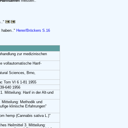
Hanfsamen
messen..
s.."
t haben.."
Herer/Bröckers S.16
handlung zur medizinischen
te vollautomatische Hanf-
tural Sciences, Brno,
uc Tom VI 6 1-81 1955
639-640 1956
1. Mitteilung: Hanf in der Alt-und
2. Mitteilung: Methodik und
ufige klinische Erfahrungen"
rom hemp (Cannabis sativa L.)"
hes Heilmittel 3. Mitteilung: