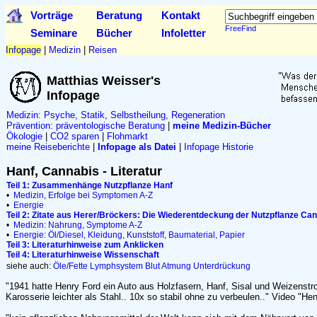
Vorträge
Beratung
Kontakt
FreeFind
Seminare
Bücher
Infoletter
Infopage
|
Medizin
|
Reisen
Matthias Weisser's
Infopage
Medizin: Psyche, Statik, Selbstheilung, Regeneration
Prävention:
präventologische Beratung
|
meine Medizin-Bücher
Ökologie
|
CO2 sparen
|
Flohmarkt
meine Reiseberichte
|
Infopage als Datei
|
Infopage Historie
Hanf, Cannabis - Literatur
Teil 1: Zusammenhänge Nutzpflanze Hanf
•
Medizin, Erfolge bei Symptomen A-Z
•
Energie
Teil 2: Zitate aus Herer/Bröckers: Die Wiederentdeckung der Nutzpflanze Ca
•
Medizin: Nahrung, Symptome A-Z
•
Energie: Öl/Diesel, Kleidung, Kunststoff, Baumaterial, Papier
Teil 3: Literaturhinweise zum Anklicken
Teil 4: Literaturhinweise Wissenschaft
siehe auch:
Öle/Fette
Lymphsystem
Blut
Atmung
Unterdrückung
"1941 hatte Henry Ford ein Auto aus Holzfasern, Hanf, Sisal und Weizenstro
Karosserie leichter als Stahl.. 10x so stabil ohne zu verbeulen.." Video "H