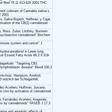
 Mol Med 78,11 613-625 2001 THC
erent cultivars of Cannabis sativa L.
62 2001
o, Galve-Roperh, Huffman, y Cajal,
tivation of the CB(2) cannabinoid
 Ross, Zurier, Litofsky, Burstein:
-psychoactive cannabinoid" Biochem
 immune system and cancer" J
hydrocannabinol in Lewis lung
kot Essent Fatty Acids 66,2-3 319-
Nagarkatti: "Targeting CB2
t lymphoblastic disease" Blood 100,2
enschutz. Hampson, Axelrod,
nützlich bei Schlaganfall,
dez-Aceñero, Huffman, Jorcano,
n vivo by activation of cannabinoid
a, Fernández-Aceñero, Aragonés,
sis by cannabinoids" FASEB J 17,3
ative and apoptotic effects of