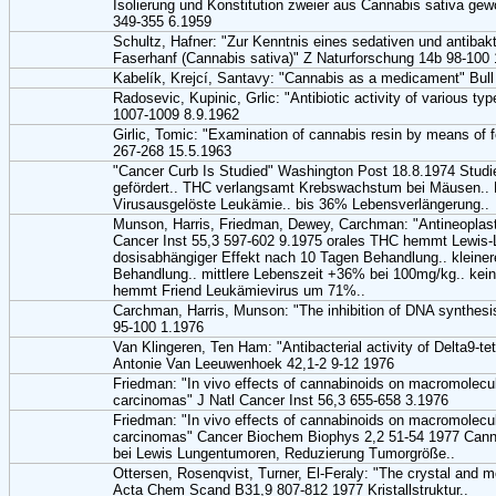
Isolierung und Konstitution zweier aus Cannabis sativa ge
349-355 6.1959
Schultz, Hafner: "Zur Kenntnis eines sedativen und antibak
Faserhanf (Cannabis sativa)" Z Naturforschung 14b 98-100
Kabelík, Krejcí, Santavy: "Cannabis as a medicament" Bull
Radosevic, Kupinic, Grlic: "Antibiotic activity of various ty
1007-1009 8.9.1962
Girlic, Tomic: "Examination of cannabis resin by means of fe
267-268 15.5.1963
"Cancer Curb Is Studied" Washington Post 18.8.1974 Studie
gefördert.. THC verlangsamt Krebswachstum bei Mäusen.. 
Virusausgelöste Leukämie.. bis 36% Lebensverlängerung..
Munson, Harris, Friedman, Dewey, Carchman: "Antineoplastic
Cancer Inst 55,3 597-602 9.1975 orales THC hemmt Lewis
dosisabhängiger Effekt nach 10 Tagen Behandlung.. kleine
Behandlung.. mittlere Lebenszeit +36% bei 100mg/kg.. kein
hemmt Friend Leukämievirus um 71%..
Carchman, Harris, Munson: "The inhibition of DNA synthes
95-100 1.1976
Van Klingeren, Ten Ham: "Antibacterial activity of Delta9-t
Antonie Van Leeuwenhoek 42,1-2 9-12 1976
Friedman: "In vivo effects of cannabinoids on macromolecul
carcinomas" J Natl Cancer Inst 56,3 655-658 3.1976
Friedman: "In vivo effects of cannabinoids on macromolecul
carcinomas" Cancer Biochem Biophys 2,2 51-54 1977 Cann
bei Lewis Lungentumoren, Reduzierung Tumorgröße..
Ottersen, Rosenqvist, Turner, El-Feraly: "The crystal and mo
Acta Chem Scand B31,9 807-812 1977 Kristallstruktur..