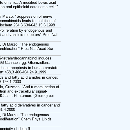
te on silica-A modified Lewis acid
man oral epitheloid carcinoma cells"
Di Marzo: "Suppression of nerve
annabinoids leads to inhibition of
 Biochem 254,3 634-642 15.6.1998
 proliferation by endogenous and
 and vanilloid receptors" Proc Natl
o, Di Marzo: "The endogenous
roliferation" Proc Natl Acad Sci
-tetrahydrocannabinol induces
98 Cannabis gg. Gliomzellen..
nduces apoptosis in human prostate
tt 458,3 400-404 24.9.1999
s and fatty acid amides in cancer,
18-126 1.2000
o, Guzman: "Anti-tumoral action of
on and extracellular signal-
HC lässt Hirntumore (Gliome) bei
fatty acid derivatives in cancer and
61 4.2000
o, Di Marzo: "The endogenous
roliferation" Chem Phys Lipids
enicity of delta 9-