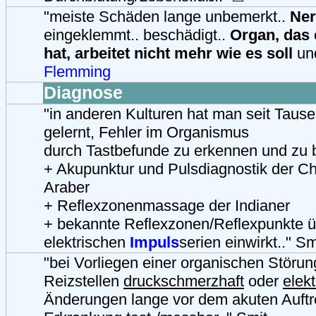
"meiste Schäden lange unbemerkt..
Nerv
eingeklemmt.. beschädigt..
Organ, das 
hat, arbeitet nicht mehr wie es soll
und
Flemming
Diagnose
"in anderen Kulturen hat man seit Taus
gelernt, Fehler im Organismus
durch Tastbefunde zu erkennen und zu
+ Akupunktur und Pulsdiagnostik der C
Araber
+ Reflexzonenmassage der Indianer
+ bekannte Reflexzonen/Reflexpunkte ü
elektrischen
Impuls
serien einwirkt.." Sm
"bei Vorliegen einer organischen Störu
Reizstellen
druckschmerzhaft
oder
elek
Änderungen lange vor dem akuten Auftr