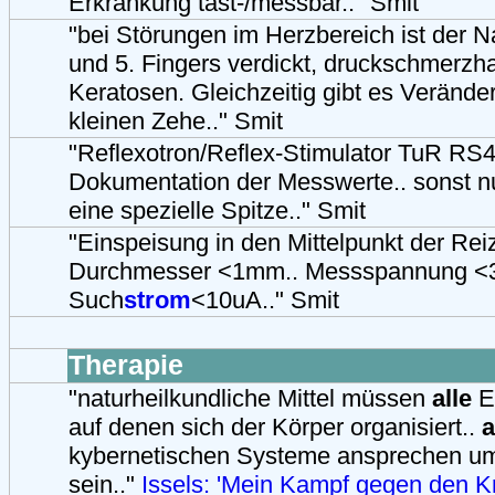
Erkrankung tast-/messbar.." Smit
"bei Störungen im Herzbereich ist der N
und 5. Fingers verdickt, druckschmerzhaf
Keratosen. Gleichzeitig gibt es Veränd
kleinen Zehe.." Smit
"Reflexotron/Reflex-Stimulator TuR RS4
Dokumentation der Messwerte.. sonst n
eine spezielle Spitze.." Smit
"Einspeisung in den Mittelpunkt der Reiz
Durchmesser <1mm.. Messspannung <3
Such
strom
<10uA.." Smit
Therapie
"naturheilkundliche Mittel müssen
alle
E
auf denen sich der Körper organisiert..
a
kybernetischen Systeme ansprechen u
sein.."
Issels: 'Mein Kampf gegen den K