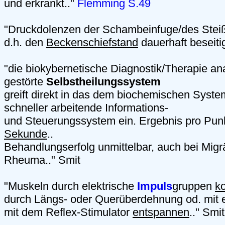
und erkrankt.."
Flemming S.49
"Druckdolenzen der Schambeinfuge/des Steiß
d.h. den
Beckenschiefstand
dauerhaft beseiti
"die biokybernetische Diagnostik/Therapie anal
gestörte
Selbstheilungssystem
greift direkt in das dem biochemischen Syste
schneller arbeitende Informations-
und Steuerungssystem ein. Ergebnis pro Pun
Sekunde
..
Behandlungserfolg unmittelbar, auch bei Mig
Rheuma.." Smit
"Muskeln durch elektrische
Impuls
gruppen
ko
durch Längs- oder Querüberdehnung od. mit 
mit dem Reflex-Stimulator
entspannen
.." Smit