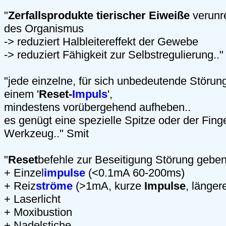
"
Zerfallsprodukte tierischer Eiweiße
verunr
des Organismus
-> reduziert Halbleitereffekt der Gewebe
-> reduziert Fähigkeit zur Selbstregulierung..
"jede einzelne, für sich unbedeutende Störun
einem '
Reset-
Impuls
',
mindestens vorübergehend aufheben..
es genügt eine spezielle Spitze oder der Fing
Werkzeug.." Smit
"
Reset
befehle zur Beseitigung Störung gebe
+ Einzel
impulse
(<0.1mA 60-200ms)
+ Reiz
ströme
(>1mA, kurze
Impulse
, länger
+ Laserlicht
+ Moxibustion
+ Nadelstiche