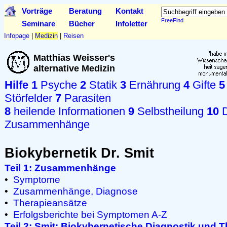
Vorträge
Beratung
Kontakt
FreeFind
Seminare
Bücher
Infoletter
Infopage
|
Medizin
|
Reisen
Matthias Weisser's
alternative Medizin
Hilfe
1
Psyche
2
Statik
3
Ernährung
4
Gifte
5
Störfelder
7
Parasiten
8
heilende Informationen
9
Selbstheilung
10
D
Zusammenhänge
Biokybernetik Dr. Smit
Teil 1: Zusammenhänge
•
Symptome
•
Zusammenhänge, Diagnose
•
Therapieansätze
•
Erfolgsberichte bei Symptomen A-Z
Teil 2: Smit: Biokybernetische Diagnostik und 