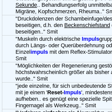
Sekunde
.. Behandlungserfolg unmittelba
Migräne, Kopfschmerzen, Rheuma.." Sm
"Druckdolenzen der Schambeinfuge/des
beseitigen, d.h. den
Beckenschiefstand
beseitigen.." Smit
"Muskeln durch elektrische
Impuls
grup
durch Längs- oder Querüberdehnung od
Einzel
impuls
mit dem Reflex-Stimulato
Smit
"Möglichkeiten der Regenerierung gestö
höchstwahrscheinlich größer als bish
wurde.." Smit
"jede einzelne, für sich unbedeutende 
mit je einem '
Reset-
Impuls
', mindeste
aufheben.. es genügt eine spezielle Spi
Fingernagel als Werkzeug.." Smit