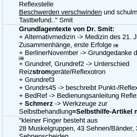
Reflexstelle
Beschwerden verschwinden
und schulm
Tastbefund.." Smit
Grundlagentexte von Dr. Smit:
+ Alternativmedizin -> Medizin des 21. 
Zusammenhänge, erste Erfolge
+ BerlinerNovember -> Grundgedanke d
+ Grundref, Grundref2 -> Unterschied
Reiz
strom
geräte/Reflexotron
+ Grundref3
+ Grundrs45 -> beschreibt Punkt-/Refl
+ BedRef -> Bedienungsanleitung Refle
+
Schmerz
-> Werkzeuge zur
Selbstbehandlung
=Selbsthilfe-Artikel
"kleiner Finger besteht aus
28 Muskelgruppen, 43 Sehnen/Bänder, 
Sehnenscheiden..