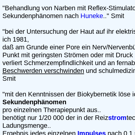
"Behandlung von Narben mit Reflex-Stimulato
Sekundenphänomen nach
Huneke
.." Smit
"bei der Untersuchung der Haut auf ihr elektr
ich 1981,
daß am Grunde einer Pore ein Nerv/Nervenbün
Punkt mit geringsten Strömen oder mit Druck 
verliert Schmerzempfindlichkeit und an fernab
Beschwerden verschwinden
und schulmedizin
Smit
"mit den Kenntnissen der Biokybernetik löse 
Sekundenphänomen
pro einzelnen Therapiepunkt aus..
benötigt nur 1/20 000 der in der Reiz
strom
te
Ladungsmenge..
Ergebnis jedes einzelnen
Impulses
nach 0,1 s