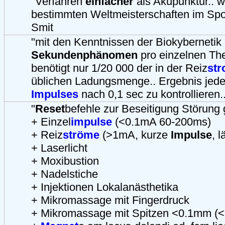
"Verfahren
einfacher
als Akupunktur.. w
bestimmten Weltmeisterschaften im Spor
Smit
"mit den Kenntnissen der Biokybernetik 
Sekundenphänomen
pro einzelnen The
benötigt nur 1/20 000 der in der Reiz
st
üblichen Ladungsmenge.. Ergebnis jede
Impulses
nach 0,1 sec zu kontrollieren.
"
Reset
befehle zur Beseitigung Störung
+ Einzel
impulse
(<0.1mA 60-200ms)
+ Reiz
ströme
(>1mA, kurze
Impulse
, 
+ Laserlicht
+ Moxibustion
+ Nadelstiche
+ Injektionen Lokalanästhetika
+ Mikromassage mit Fingerdruck
+ Mikromassage mit Spitzen <0.1mm (<