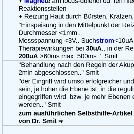
+
Magnet
e am locus-dolendi od. fern li
Reaktionsstellen
+ Reizung Haut durch Bürsten, Kratzen,
"Einspeisung in den Mittelpunkt der Reiz
Durchmesser <1mm..
Messspannung <3V.. Such
strom
<10uA.
Therapiewirkungen bei
30uA
.. in der R
200uA
>60ms max. 500ms.." Smit
"Behandlung nach den Regeln der Akup
2min abgeschlossen.." Smit
"der Eingriff wird umso erfolgreicher u
sein, je höher die Ebene ist, in die regul
eingegriffen wird, bzw. je mehr Ebenen
werden.." Smit
zum ausführlichen Selbsthilfe-Artike
von Dr. Smit