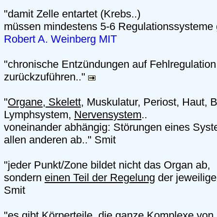
"damit Zelle entartet (Krebs..)
müssen mindestens 5-6 Regulationssysteme g
Robert A. Weinberg MIT
"chronische Entzündungen auf Fehlregulatio
zurückzuführen.."
"
Organe, Skelett
, Muskulatur, Periost, Haut, B
Lymphsystem,
Nervensystem
..
voneinander abhängig: Störungen eines Syste
allen anderen ab.." Smit
"jeder Punkt/Zone bildet nicht das Organ ab,
sondern
einen Teil der Regelung
der jeweilige
Smit
"es gibt Körperteile, die ganze
Komplexe von