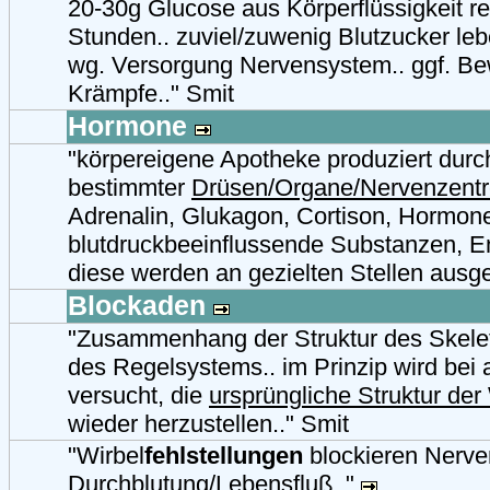
20-30g Glucose aus Körperflüssigkeit re
Stunden.. zuviel/zuwenig Blutzucker l
wg. Versorgung Nervensystem.. ggf. Bew
Krämpfe.." Smit
Hormone
"körpereigene Apotheke produziert dur
bestimmter
Drüsen/Organe/Nervenzent
Adrenalin, Glukagon, Cortison, Hormon
blutdruckbeeinflussende Substanzen, E
diese werden an gezielten Stellen ausge
Blockaden
"Zusammenhang der Struktur des Skelet
des Regelsystems.. im Prinzip wird bei
versucht, die
ursprüngliche Struktur der
wieder herzustellen.." Smit
"Wirbel
fehlstellungen
blockieren Nerve
Durchblutung/Lebensfluß.."