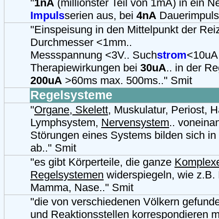
"
1nA
(millionster Teil von 1mA) in ein N
Impuls
serien aus, bei
4nA
Dauerimpulse
"Einspeisung in den Mittelpunkt der Reiz
Durchmesser <1mm..
Messspannung <3V.. Such
strom
<10uA.
Therapiewirkungen bei
30uA
.. in der R
200uA
>60ms max. 500ms.." Smit
Regelsysteme
"
Organe, Skelett
, Muskulatur, Periost, H
Lymphsystem,
Nervensystem
.. voneina
Störungen eines Systems bilden sich in
ab.." Smit
"es gibt Körperteile, die ganze
Komplex
Regelsystemen
widerspiegeln, wie z.B.
Mamma, Nase.." Smit
"die von verschiedenen Völkern gefund
und Reaktionsstellen korrespondieren m