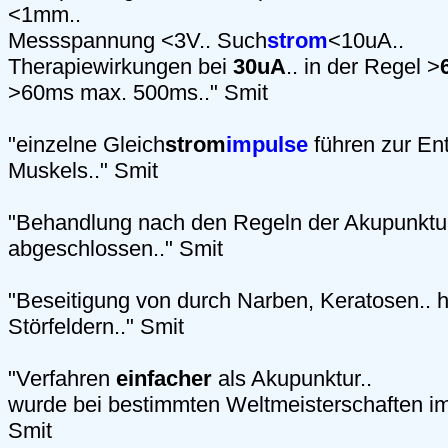
<1mm..
Messspannung <3V.. Such
strom
<10uA..
Therapiewirkungen bei
30uA
.. in der Regel >
>60ms max. 500ms.." Smit
"einzelne Gleich
strom
impulse
führen zur En
Muskels.." Smit
"Behandlung nach den Regeln der Akupunktu
abgeschlossen.." Smit
"Beseitigung von durch Narben, Keratosen.. 
Störfeldern.." Smit
"Verfahren
einfacher
als Akupunktur..
wurde bei bestimmten Weltmeisterschaften im 
Smit