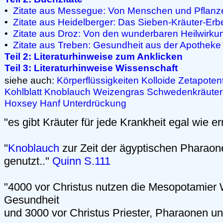
•
Zitate aus Messegue: Von Menschen und Pflanz
•
Zitate aus Heidelberger: Das Sieben-Kräuter-Erb
•
Zitate aus Droz: Von den wunderbaren Heilwirku
•
Zitate aus Treben: Gesundheit aus der Apotheke
Teil 2: Literaturhinweise zum Anklicken
Teil 3: Literaturhinweise Wissenschaft
siehe auch:
Körperflüssigkeiten
Kolloide
Zetapotent
Kohlblatt
Knoblauch
Weizengras
Schwedenkräuter
Hoxsey
Hanf
Unterdrückung
"es gibt Kräuter für jede Krankheit egal wie er
"
Knoblauch
zur Zeit der ägyptischen Pharaon
genutzt.."
Quinn S.111
"4000 vor Christus nutzen die Mesopotamier 
Gesundheit
und 3000 vor Christus Priester, Pharaonen u