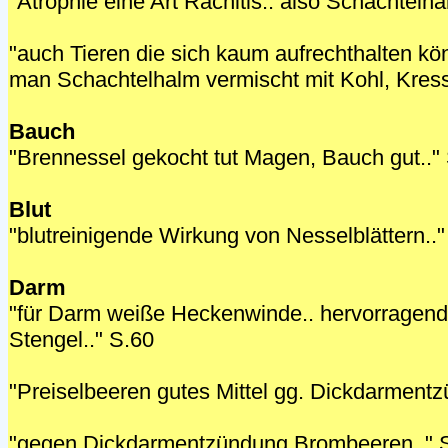
"Atrophie eine Art Rachitis.. also Schachtelha
"auch Tieren die sich kaum aufrechthalten kö
man Schachtelhalm vermischt mit Kohl, Kress
Bauch
"Brennessel gekocht tut Magen, Bauch gut.."
Blut
"blutreinigende Wirkung von Nesselblättern.."
Darm
"für Darm weiße Heckenwinde.. hervorragende
Stengel.." S.60
"Preiselbeeren gutes Mittel gg. Dickdarment
"gegen Dickdarmentzündung Brombeeren.." 