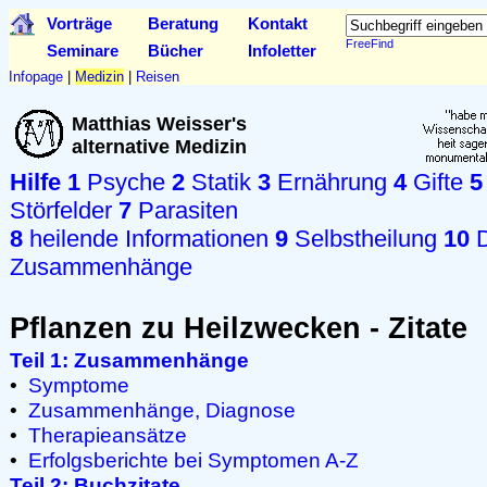
Vorträge
Beratung
Kontakt
FreeFind
Seminare
Bücher
Infoletter
Infopage
|
Medizin
|
Reisen
Matthias Weisser's
alternative Medizin
Hilfe
1
Psyche
2
Statik
3
Ernährung
4
Gifte
5
Störfelder
7
Parasiten
8
heilende Informationen
9
Selbstheilung
10
D
Zusammenhänge
Pflanzen zu Heilzwecken - Zitate
Teil 1: Zusammenhänge
•
Symptome
•
Zusammenhänge, Diagnose
•
Therapieansätze
•
Erfolgsberichte bei Symptomen A-Z
Teil 2: Buchzitate