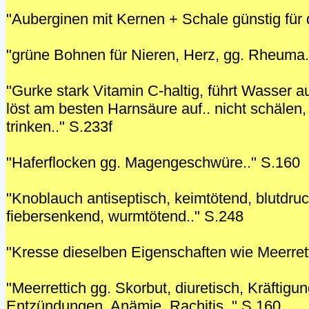
"Auberginen mit Kernen + Schale günstig für
"grüne Bohnen für Nieren, Herz, gg. Rheuma.
"Gurke stark Vitamin C-haltig, führt Wasser a
löst am besten Harnsäure auf.. nicht schälen, 
trinken.." S.233f
"Haferflocken gg. Magengeschwüre.." S.160
"Knoblauch antiseptisch, keimtötend, blutdru
fiebersenkend, wurmtötend.." S.248
"Kresse dieselben Eigenschaften wie Meerrett
"Meerrettich gg. Skorbut, diuretisch, Kräftigun
Entzündungen, Anämie, Rachitis.." S.160