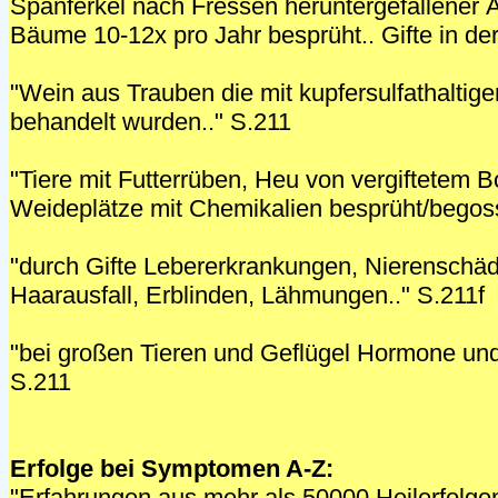
Spanferkel nach Fressen heruntergefallener Ä
Bäume 10-12x pro Jahr besprüht.. Gifte in de
"Wein aus Trauben die mit kupfersulfathaltigen
behandelt wurden.." S.211
"Tiere mit Futterrüben, Heu von vergiftetem B
Weideplätze mit Chemikalien besprüht/begos
"durch Gifte Lebererkrankungen, Nierenschä
Haarausfall, Erblinden, Lähmungen.." S.211f
"bei großen Tieren und Geflügel Hormone und An
S.211
Erfolge bei Symptomen A-Z:
"Erfahrungen aus mehr als 50000 Heilerfolgen