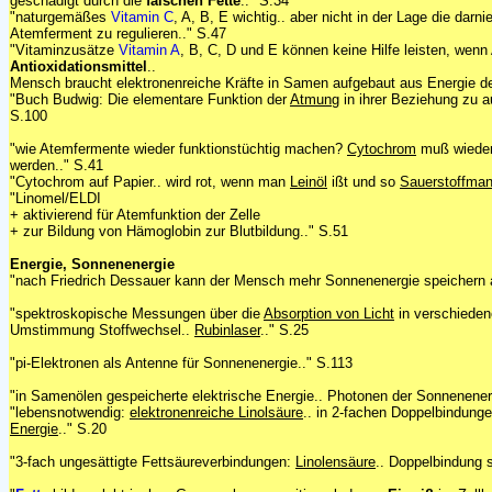
geschädigt durch die
falschen Fette
.." S.34
"naturgemäßes
Vitamin C
, A, B, E wichtig.. aber nicht in der Lage die dar
Atemferment zu regulieren.." S.47
"Vitaminzusätze
Vitamin A
, B, C, D und E können keine Hilfe leisten, wenn
Antioxidationsmittel
..
Mensch braucht elektronenreiche Kräfte in Samen aufgebaut aus Energie d
"Buch Budwig: Die elementare Funktion der
Atmung
in ihrer Beziehung zu a
S.100
"wie Atemfermente wieder funktionstüchtig machen?
Cytochrom
muß wieder 
werden.." S.41
"Cytochrom auf Papier.. wird rot, wenn man
Leinöl
ißt und so
Sauerstoffman
"Linomel/ELDI
+ aktivierend für Atemfunktion der Zelle
+ zur Bildung von Hämoglobin zur Blutbildung.." S.51
Energie, Sonnenenergie
"nach Friedrich Dessauer kann der Mensch mehr Sonnenenergie speichern 
"spektroskopische Messungen über die
Absorption von Licht
in verschiede
Umstimmung Stoffwechsel..
Rubinlaser
.." S.25
"pi-Elektronen als Antenne für Sonnenenergie.." S.113
"in Samenölen gespeicherte elektrische Energie.. Photonen der Sonnenener
"lebensnotwendig:
elektronenreiche Linolsäure
.. in 2-fachen Doppelbindun
Energie
.." S.20
"3-fach ungesättigte Fettsäureverbindungen:
Linolensäure
.. Doppelbindung 