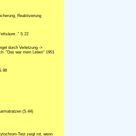
icherung, Reaktivierung
ettsäure.." S.22
gel durch Verletzung ->
uch: "Das war mein Leben" 1951
S.98
aarmatratzen (S.44)
ytochrom-Test zeigt rot, wenn