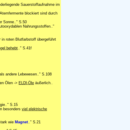
niederliegende Sauerstoffaufnahme im
 Atemfermente blockiert sind durch
er Sonne.." S.50
utooxydablen Nahrungsstoffen.."
in roten Blutfarbstoff übergeführt
gel behebt
.." S.41f
als andere Lebewesen.." S.108
nen Ölen ->
ELDI-Öle
äußerlich..
gie.." S.15
gen besonders
viel elektrische
stark wie
Magnet
.." S.21