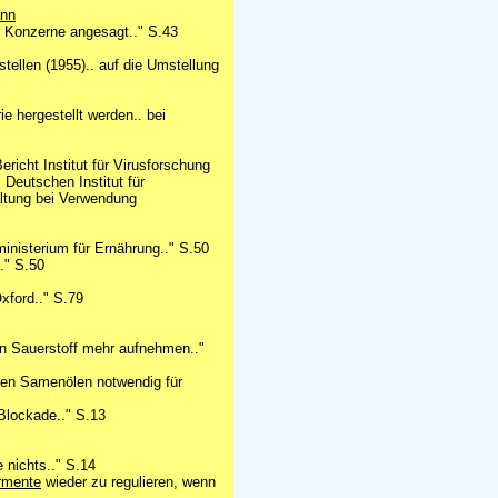
ann
 Konzerne angesagt.." S.43
stellen (1955).. auf die Umstellung
e hergestellt werden.. bei
richt Institut für Virusforschung
 Deutschen Institut für
ltung bei Verwendung
inisterium für Ernährung.." S.50
." S.50
xford.." S.79
n Sauerstoff mehr aufnehmen.."
en Samenölen notwendig für
Blockade.." S.13
 nichts.." S.14
rmente
wieder zu regulieren, wenn