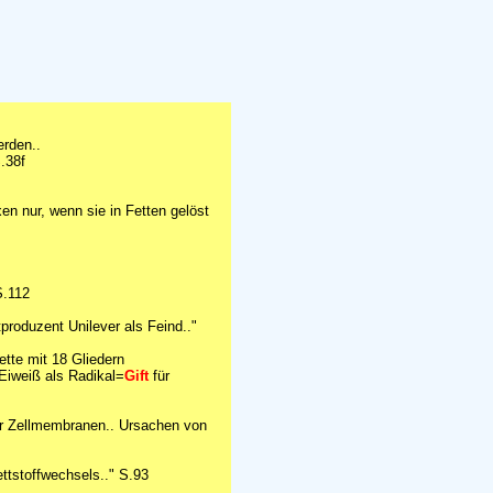
erden..
.38f
en nur, wenn sie in Fetten gelöst
S.112
produzent Unilever als Feind.."
tte mit 18 Gliedern
 Eiweiß als Radikal=
Gift
für
der Zellmembranen.. Ursachen von
ttstoffwechsels.." S.93