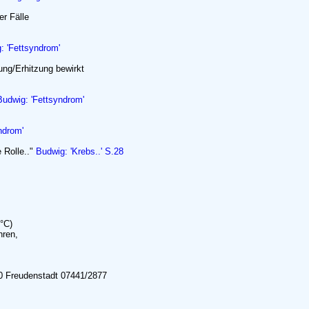
er Fälle
: 'Fettsyndrom'
ung/Erhitzung bewirkt
Budwig: 'Fettsyndrom'
ndrom'
 Rolle.."
Budwig: 'Krebs..' S.28
°C)
hren,
 Freudenstadt 07441/2877