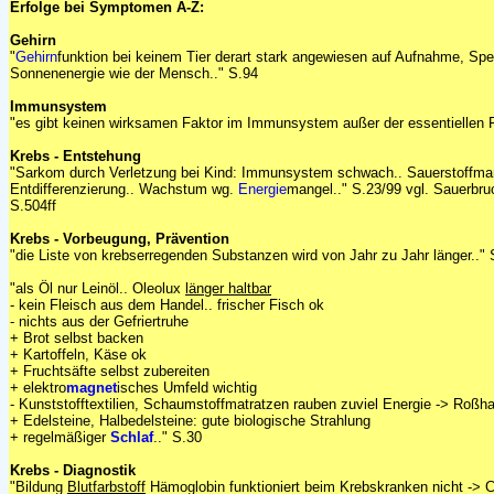
Erfolge bei Symptomen A-Z:
Gehirn
"
Gehirn
funktion bei keinem Tier derart stark angewiesen auf Aufnahme, Spe
Sonnenenergie wie der Mensch.." S.94
Immunsystem
"es gibt keinen wirksamen Faktor im Immunsystem außer der essentiellen F
Krebs - Entstehung
"Sarkom durch Verletzung bei Kind: Immunsystem schwach.. Sauerstoffman
Entdifferenzierung.. Wachstum wg.
Energie
mangel.." S.23/99 vgl. Sauerbr
S.504ff
Krebs - Vorbeugung, Prävention
"die Liste von krebserregenden Substanzen wird von Jahr zu Jahr länger.." 
"als Öl nur Leinöl.. Oleolux
länger haltbar
- kein Fleisch aus dem Handel.. frischer Fisch ok
- nichts aus der Gefriertruhe
+ Brot selbst backen
+ Kartoffeln, Käse ok
+ Fruchtsäfte selbst zubereiten
+ elektro
magnet
isches Umfeld wichtig
- Kunststofftextilien, Schaumstoffmatratzen rauben zuviel Energie -> Roßh
+ Edelsteine, Halbedelsteine: gute biologische Strahlung
+ regelmäßiger
Schlaf
.." S.30
Krebs - Diagnostik
"Bildung
Blutfarbstoff
Hämoglobin funktioniert beim Krebskranken nicht -> C