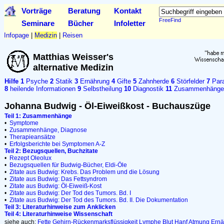
Vorträge
Beratung
Kontakt
FreeFind
Seminare
Bücher
Infoletter
Infopage
|
Medizin
|
Reisen
Matthias Weisser's
alternative Medizin
Hilfe
1
Psyche
2
Statik
3
Ernährung
4
Gifte
5
Zahnherde
6
Störfelder
7
Para
8
heilende Informationen
9
Selbstheilung
10
Diagnostik
11
Zusammenhänge
Johanna Budwig - Öl-Eiweißkost - Buchauszüge
Teil 1: Zusammenhänge
•
Symptome
•
Zusammenhänge, Diagnose
•
Therapieansätze
•
Erfolgsberichte bei Symptomen A-Z
Teil 2: Bezugsquellen, Buchzitate
•
Rezept Oleolux
•
Bezugsquellen für Budwig-Bücher, Eldi-Öle
•
Zitate aus Budwig: Krebs. Das Problem und die Lösung
•
Zitate aus Budwig: Das Fettsyndrom
•
Zitate aus Budwig: Öl-Eiweiß-Kost
•
Zitate aus Budwig: Der Tod des Tumors. Bd. I
•
Zitate aus Budwig: Der Tod des Tumors. Bd. II. Die Dokumentation
Teil 3: Literaturhinweise zum Anklicken
Teil 4: Literaturhinweise Wissenschaft
siehe auch:
Fette
Gehirn-Rückenmarksflüssigkeit
Lymphe
Blut
Hanf
Atmung
Ernä