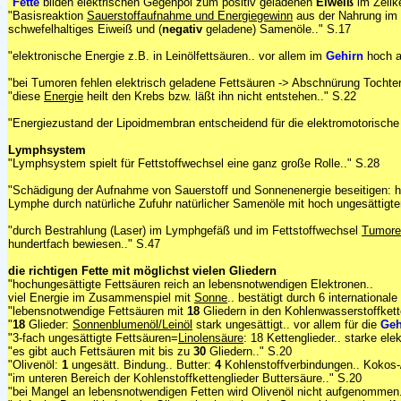
"
Fette
bilden elektrischen Gegenpol zum positiv geladenen
Eiweiß
im Zellk
"Basisreaktion
Sauerstoffaufnahme und Energiegewinn
aus der Nahrung im
schwefelhaltiges Eiweiß und (
negativ
geladene)
Samenöle.." S.17
"elektronische Energie z.B. in Leinölfettsäuren.. vor allem im
Gehirn
hoch a
"bei Tumoren fehlen elektrisch geladene Fettsäuren -> Abschnürung Tochterz
"diese
Energie
heilt den Krebs bzw. läßt ihn nicht entstehen.." S.22
"Energiezustand der Lipoidmembran entscheidend für die elektromotorische 
Lymphsystem
"Lymphsystem spielt für Fettstoffwechsel eine ganz große Rolle.." S.28
"Schädigung der Aufnahme von Sauerstoff und Sonnenenergie beseitigen: ho
Lymphe durch natürliche Zufuhr natürlicher Samenöle mit hoch ungesättigte
"durch Bestrahlung (Laser) im Lymphgefäß und im Fettstoffwechsel
Tumore
hundertfach bewiesen.." S.47
die richtigen Fette mit möglichst vielen Gliedern
"hochungesättigte Fettsäuren reich an lebensnotwendigen Elektronen..
viel Energie im Zusammenspiel mit
Sonne
.. bestätigt durch 6 international
"lebensnotwendige Fettsäuren mit
18
Gliedern in den Kohlenwasserstoffkett
"
18
Glieder:
Sonnenblumenöl/Leinöl
stark ungesättigt.. vor allem für die
Geh
"3-fach ungesättigte Fettsäuren=
Linolensäure
: 18 Kettenglieder.. starke ele
"es gibt auch Fettsäuren mit bis zu
30
Gliedern.." S.20
"Olivenöl:
1
ungesätt. Bindung.. Butter:
4
Kohlenstoffverbindungen.. Kokos-
"im unteren Bereich der Kohlenstoffkettenglieder Buttersäure.." S.20
"bei Mangel an lebensnotwendigen Fetten wird Olivenöl nicht aufgenommen.