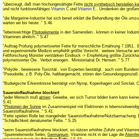
"überzeugt, daß man hochungesättigte Fette
nicht synthetisch herstellen k
und nicht funktionsfähiges
Vitamin C
und
Vitamin E
.. Umdenken der großen
"die Margarine-Industrie hat sich bereit erklärt die Behandlung der Öle umzu
warten wir bis heute.." S.46
"lebenswichtige
Photoelemente
in den Samenölen.. können in keiner Industri
Vitaminen ähnlich.." S.47
"Auftrag Prüfung polymerisierter Fette für menschliche Ernährung 7.1951.. Be
und experimentelle Medizin empfiehlt größte Vorsicht.. weitere Versuche am
Fettforschung Münster verstärken Eindruck -> Empfehlung größte Zurückha
polymerisierter Öle.. Verbot erwogen.. Ministerialrat Dr. Hensen.." S.77
"Polyöle.. bewiesene Toxizität.. von Experten bestätigt.. auch vom Bundesm
"Pseudoöle, z.B. Poly-Öle, haltbargemacht, stören den Gesundungsprozeß.
"Budwigsche Erkenntnisse bestätigt von Nyrop, Kopenhagen und Sinclair, O
Sauerstoffaufnahme blockiert
"jeder Mensch muß
atmen
: Gewebe, wo sich Tumor bilden kann kann keine
S.41
"
Photonen der Sonne
im Zusammenspiel mit Elektronen in lebensnotwendig
Sauerstoffaufnahme.." S.41
"Fette spielen Rolle bei mangelnder Sauerstoffaufnahme/Nutzbarmachung: 
"Schädlichkeit denaturierter Fette.." S.25
"wenn Sauerstoffaufnahme blockiert, so nützen erhöhte Zufuhr und Vitamine
"Spurenelemente Selen,
Germanium
, Vitamine nicht in der Lage die
Atemfe