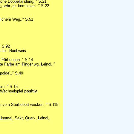
ache Doppelbindung.." S.21
n
sehr gut kombiniert.." S.22
lichem Weg.." S.51
" S.92
afie.. Nachweis
e Färbungen.." S.14
te Farbe am Finger wg. Leinöl.."
poide'.." S.49
ern.." S.15
 Wechselspiel
positiv
vom Sterbebett wecken.." S.115
Linomel
, Sekt, Quark, Leinöl,