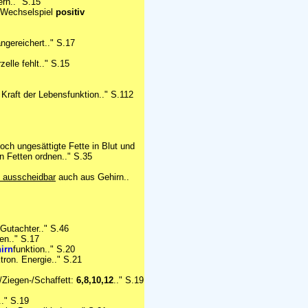
ern.." S.15
 Wechselspiel
positiv
ngereichert.." S.17
elle fehlt.." S.15
Kraft der Lebensfunktion.." S.112
ch ungesättigte Fette in Blut und
n Fetten ordnen.." S.35
 ausscheidbar
auch aus Gehirn..
e Gutachter.." S.46
en.." S.17
irn
funktion.." S.20
ktron. Energie.." S.21
/Ziegen-/Schaffett:
6,8,10,12
.." S.19
." S.19