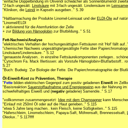
"einfache Doppelbindung im Olivenöl schwächer als Sonnenblumenöl zweif
"2-fach ungesätt.
Linolsäure
mit 3-fach ungesätt. Linolensäure im
Leinsame
"Kliniken, die
Leinöl
in Kapseln ausgeben.." S.39
"Haltbarmachung der Produkte Linomel-Leinsaat und der
ELDI-Öle
auf natür
"Linomel/ELDI
+ aktivierend für die Atemfunktion der Zelle
+ zur
Bildung von Hämoglobin
zur Blutbildung.." S.51
Fett-Nachweis/Analyse
"elektrisches Verhalten der hochungesättigten Fettsäuren mit 'Hof' fällt auf..
"chemischer Nachweis ungesättigte/gesättigte Fette über Papierchromatogr
Linolsäure/Linolensäure.." S.12
"genaueste Analysen.. in einzelne Fettsäurekomponenten zerlegen.. schön
"Cytochrom Fa. Mack Illertissen: als Vorstufe Hämoglobin=Blutfarbstoff.. ro
S.27
"Buch: Budwig: 'Zur Biologie der Fette. Die Papierchromatographie der Blutli
Öl-Eiweiß-Kost zu Prävention, Therapie
"
Fette
bilden elektrischen Gegenpol zum positiv geladenen
Eiweiß
im Zellk
"Basisreaktion
Sauerstoffaufnahme und Energiegewinn
aus der Nahrung im
schwefelhaltiges Eiweiß und (
negativ
geladene)
Samenöle.." S.17
"vollkommen zusammengesetzt:
Idee mit dem Champagner
kann Menschen 
"Einlauf mit 250ml Öl oder auf die Haut gerieben.." S.115
"etwa 5 Jahre lang machen.. kein Fleisch, keine Süßigkeiten.." S.115
"Haferschleim, Linomelschleim, Papaya-Saft, Möhrensaft, Brennesselsaft,
Oleolux.." S.117ffff