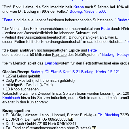
"Prof. Brkki Halme: die Schulmedizin heilt
Krebs
nach 5 Jahren
bei 16%
all
und Frau Dr. Budwig
in 90%
der Fälle.."
Budwig: 'Krebs..' S.66
"
Fette
sind die alle Lebensfunktionen beherrschenden Substanzen.."
Budwig
"der Verlust des Elektronenreichtums der hochmolekularen
Fette
durch Härt
- Verlust der Wasserlöslichkeit im lebenden Substrat und
- Verlust ihrer Assoziationsbereitschaft=Bindungsfähigkeit an Eiweiß..
diesen
Fett
en fehlt die 'Einordnungsbereitschaft' in das lebende Substrat.."
"die
kapillaraktiven
hoch
un
gesättigten
Lipide
und
Fette
durchspülen ca. 50 Milliarden
Kapillare
des Gefäßsystems"
Budwig: 'Fettsy
"beim Mensch spielt das
Lymph
system für den
Fett
stoffwechsel eine große
Oleolux-Rezept
Budwig: 'Öl-Eiweiß-Kost' S.21
Budwig: 'Krebs..' S.121
+ 125ml Leinöl gekühlt
+ 250g Kokosfett (nicht chemisch gehärtet)
+ mittelgroße Zwiebel (4 Teile)
+ 10 Knoblauchzehen
Kokosfett erwärmen, Zwiebel hinzu, Spitzen braun werden lassen (max. 120
Knoblauch
hinzu bis Spitzen bräunlich, durch Sieb in das kalte Leinöl, umrü
erkaltet in den Kühlschrank
Bezugsquellen:
+ ELDI-Öle, Leinsaat, Leinöl, Linomel, Bücher Budwig ->
Th. Bloching
72250
+ ELDI-Öl -> DermaVit KG 089/265635
+ Dr. Tillwich GmbH 72160 Horb 07451/2341
+ Fa. Fandler (Stempelpressverfahren
ohne
Zusätze)