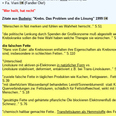
+ Fa. Viani
(Fandler Öle!)
"Wer heilt, hat recht"
Zitate aus
Budwig:
"Krebs. Das Problem und die Lösung" 1999
"Menschen in Not merken und fühlen wo Wahrheit herrscht.." S.51
"die politische Lenkung durch Spenden der Großkonzerne muß abgestellt w
Krebskranke sollen die freie Wahl haben welche Therapie sie wünschen.." S
die falschen Fette
"Hans von Euler: alle Krebsnoxen entfalten ihre Eigenschaften als Krebsnox
sind, insbesondere in schlechten Fetten.." S.110
"Unterschied:
Linolsäure mit aktiven pi-Elektronen
in natürlicher Form
vs.
Linolsäure stabilisiert, deformiert, entaktiviert z.B. bei Trans-Linolsäuren.." 
"zuviele falsche Fette in täglichen Produkten wie Kuchen, Fertigwaren.. Fett
S.39
"mit überhitztem Wasserdampf behandeltes Leinöl/Sonnenblumenöl: statt Ke
Querverbindungen zw. Fettsäuren, schädlich für Fettstoffwechsel, wirkt mit
Menschen.." S.18
"gesättigte Fette und gehärtete pflanzliche Öle blockieren Elektronenfluß 
Schmerz.." S.76
"chemisch haltbar gemachte Fette..
Transfettsäuren als Hemmstoffe
des Fe