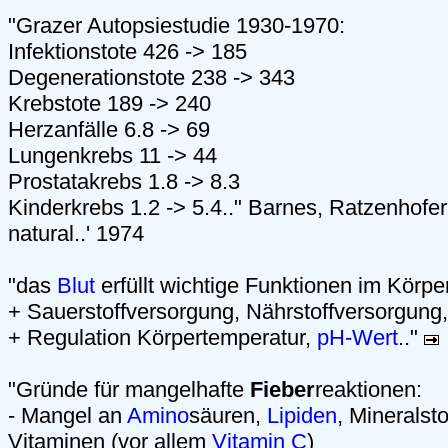
"Grazer Autopsiestudie 1930-1970:
Infektionstote 426 -> 185
Degenerationstote 238 -> 343
Krebstote 189 -> 240
Herzanfälle 6.8 -> 69
Lungenkrebs 11 -> 44
Prostatakrebs 1.8 -> 8.3
Kinderkrebs 1.2 -> 5.4.." Barnes, Ratzenhofer, 
natural..' 1974
"das
Blut
erfüllt wichtige Funktionen im Körpe
+ Sauerstoffversorgung, Nährstoffversorgung
+ Regulation Körpertemperatur,
pH-Wert
.."
"Gründe für mangelhafte
Fieber
reaktionen:
- Mangel an
Amino
säuren,
Lipiden
, Mineralsto
Vitaminen (vor allem
Vitamin C
)