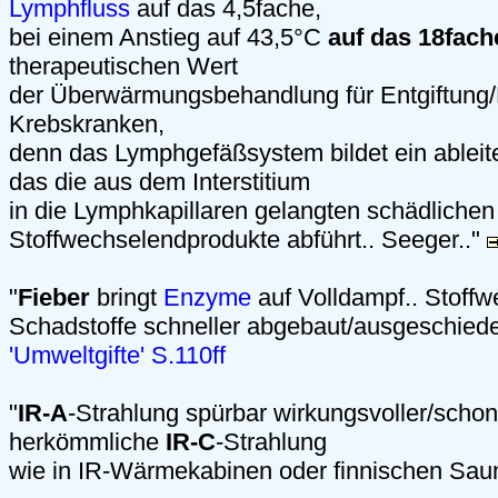
Lymphfluss
auf das 4,5fache,
bei einem Anstieg auf 43,5°C
auf das 18fach
therapeutischen Wert
der Überwärmungsbehandlung für Entgiftung
Krebskranken,
denn das Lymphgefäßsystem bildet ein ablei
das die aus dem Interstitium
in die Lymphkapillaren gelangten schädlichen
Stoffwechselendprodukte abführt.. Seeger.."
"
Fieber
bringt
Enzyme
auf Volldampf.. Stoffw
Schadstoffe schneller abgebaut/ausgeschied
'Umweltgifte' S.110ff
"
IR-A
-Strahlung spürbar wirkungsvoller/schon
herkömmliche
IR-C
-Strahlung
wie in IR-Wärmekabinen oder finnischen Sau