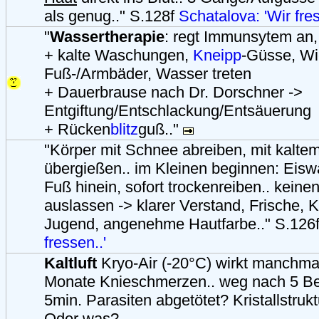
als genug.." S.128f
Schatalova: 'Wir fres
"
Wassertherapie
: regt Immunsytem an,
+ kalte Waschungen,
Kneipp
-Güsse, Wi
Fuß-/Armbäder, Wasser treten
+ Dauerbrause nach Dr. Dorschner ->
Entgiftung/Entschlackung/Entsäuerung
+ Rücken
blitz
guß.."
"Körper mit Schnee abreiben, mit kalt
übergießen.. im Kleinen beginnen: Eis
Fuß hinein, sofort trockenreiben.. keine
auslassen -> klarer Verstand, Frische, K
Jugend, angenehme Hautfarbe.." S.126
fressen..'
Kaltluft
Kryo-Air (-20°C) wirkt manchma
Monate Knieschmerzen.. weg nach 5 B
5min. Parasiten abgetötet? Kristallstruk
Oder was?