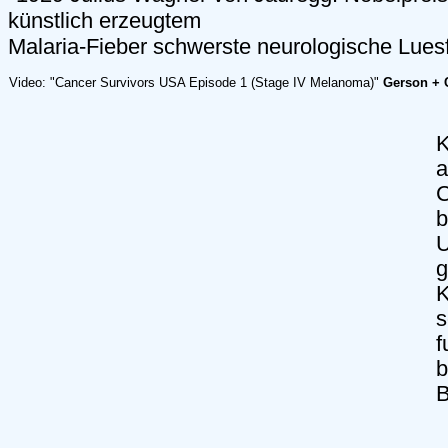
künstlich erzeugtem
Malaria-Fieber schwerste neurologische Luesfä
Video: "Cancer Survivors USA Episode 1 (Stage IV Melanoma)"
Gerson + C
K
a
C
b
U
g
K
s
f
b
B