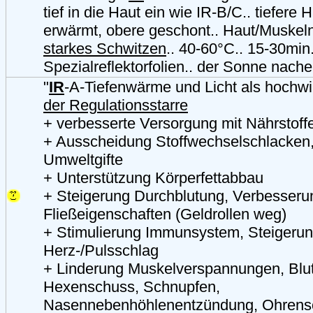
tief in die Haut ein wie IR-B/C.. tiefere
erwärmt, obere geschont.. Haut/Muskeln 
starkes Schwitzen
.. 40-60°C.. 15-30min.
Spezialreflektorfolien.. der Sonne nac
"
IR
-A-Tiefenwärme und Licht als hochw
der Regulationsstarre
+ verbesserte Versorgung mit Nährstoff
+ Ausscheidung Stoffwechselschlacken
Umweltgifte
+ Unterstützung Körperfettabbau
+ Steigerung Durchblutung, Verbesserun
Fließeigenschaften (Geldrollen weg)
+ Stimulierung Immunsystem, Steigeru
Herz-/Pulsschlag
+ Linderung Muskelverspannungen, Blu
Hexenschuss, Schnupfen,
Nasennebenhöhlenentzündung, Ohrens