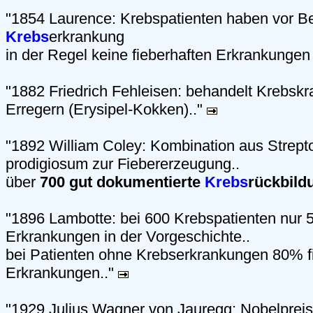
"1854 Laurence: Krebspatienten haben vor Be
Krebs
erkrankung
in der Regel keine fieberhaften Erkrankunge
"1882 Friedrich Fehleisen: behandelt Krebskr
Erregern (Erysipel-Kokken).."
"1892 William Coley: Kombination aus Strep
prodigiosum zur Fiebererzeugung..
über
700 gut dokumentierte
Krebs
rückbild
"1896 Lambotte: bei 600 Krebspatienten nur 5
Erkrankungen in der Vorgeschichte..
bei Patienten ohne Krebserkrankungen 80% f
Erkrankungen.."
"1929 Julius Wagner von Jauregg: Nobelpreis