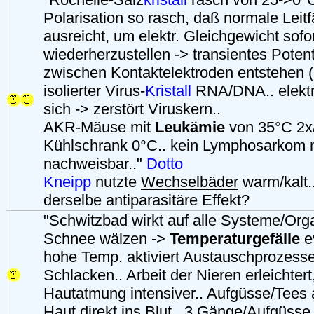
Polarisation so rasch, daß normale Leitf
ausreicht, um elektr. Gleichgewicht sofo
wiederherzustellen -> transientes Pote
zwischen Kontaktelektroden entstehen 
isolierter Virus-
Kristall
RNA/DNA.. elektr.
sich -> zerstört Viruskern..
AKR-Mäuse mit
Leukämie
von 35°C 2x/
Kühlschrank 0°C.. kein Lymphosarkom
nachweisbar.."
Dotto
Kneipp
nutzte
Wechselbäder
warm/kalt.
derselbe antiparasitäre Effekt?
"Schwitzbad wirkt auf alle Systeme/Org
Schnee wälzen ->
Temperaturgefälle
e
hohe Temp. aktiviert Austauschprozesse
Schlacken.. Arbeit der Nieren erleichtert
Hautatmung intensiver.. Aufgüsse/Tees
Haut
direkt ins Blut.. 3 Gänge/Aufgüsse