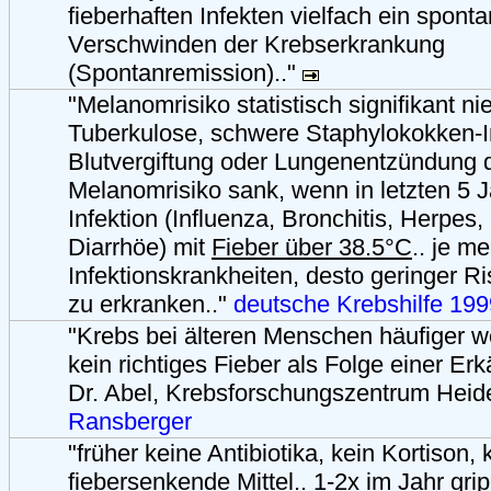
fieberhaften Infekten vielfach ein spont
Verschwinden der Krebserkrankung
(Spontanremission).."
"Melanomrisiko statistisch signifikant ni
Tuberkulose, schwere Staphylokokken-In
Blutvergiftung oder Lungenentzündung 
Melanomrisiko sank, wenn in letzten 5 J
Infektion (Influenza, Bronchitis, Herpe
Diarrhöe) mit
Fieber über 38.5°C
.. je me
Infektionskrankheiten, desto geringer R
zu erkranken.."
deutsche Krebshilfe 199
"Krebs bei älteren Menschen häufiger w
kein richtiges Fieber als Folge einer Erk
Dr. Abel, Krebsforschungszentrum Heide
Ransberger
"früher keine Antibiotika, kein Kortison,
fiebersenkende Mittel.. 1-2x im Jahr grip