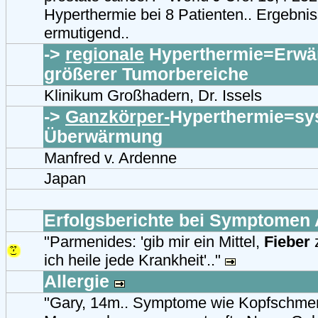
Hyperthermie bei 8 Patienten.. Ergebniss
ermutigend..
->
regionale
Hyperthermie=Erw
größerer Tumorbereiche
Klinikum Großhadern, Dr. Issels
->
Ganzkörper-
Hyperthermie=sy
Überwärmung
Manfred v. Ardenne
Japan
Erfolgsberichte bei Symptomen 
"Parmenides: 'gib mir ein Mittel,
Fieber
z
ich heile jede Krankheit'.."
Allergie
"Gary, 14m.. Symptome wie Kopfschme