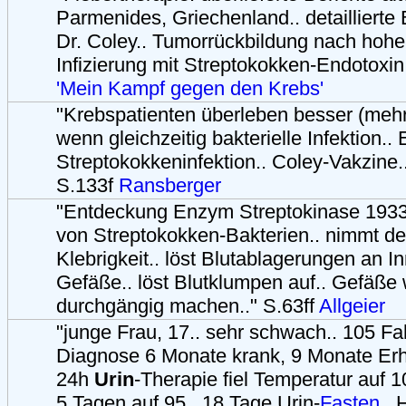
Parmenides, Griechenland.. detailliert
Dr. Coley.. Tumorrückbildung nach hohe
Infizierung mit Streptokokken-Endotoxin
'Mein Kampf gegen den Krebs'
"Krebspatienten überleben besser (meh
wenn gleichzeitig bakterielle Infektion.. 
Streptokokkeninfektion.. Coley-Vakzine.
S.133f
Ransberger
"Entdeckung Enzym Streptokinase 1933.
von Streptokokken-Bakterien.. nimmt de
Klebrigkeit.. löst Blutablagerungen an 
Gefäße.. löst Blutklumpen auf.. Gefäße
durchgängig machen.." S.63ff
Allgeier
"junge Frau, 17.. sehr schwach.. 105 Fa
Diagnose 6 Monate krank, 9 Monate Erh
24h
Urin
-Therapie fiel Temperatur auf 10
5 Tagen auf 95.. 18 Tage Urin-
Fasten
.. 