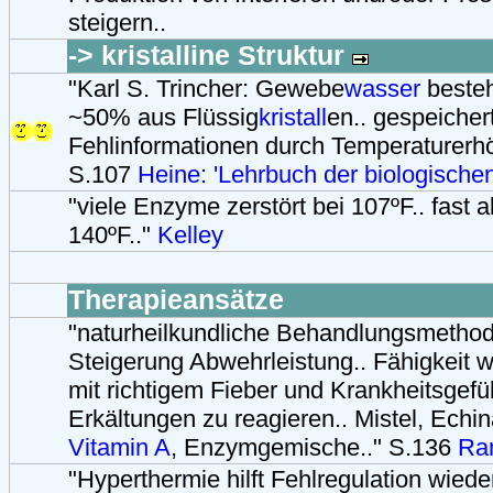
steigern..
-> kristalline Struktur
"Karl S. Trincher: Gewebe
wasser
besteh
~50% aus Flüssig
kristall
en.. gespeicher
Fehlinformationen durch Temperaturerhö
S.107
Heine: 'Lehrbuch der biologische
"viele Enzyme zerstört bei 107ºF.. fast al
140ºF.."
Kelley
Therapieansätze
"naturheilkundliche Behandlungsmethod
Steigerung Abwehrleistung.. Fähigkeit w
mit richtigem Fieber und Krankheitsgefü
Erkältungen zu reagieren.. Mistel, Echi
Vitamin A
, Enzymgemische.." S.136
Ra
"Hyperthermie hilft Fehlregulation wieder