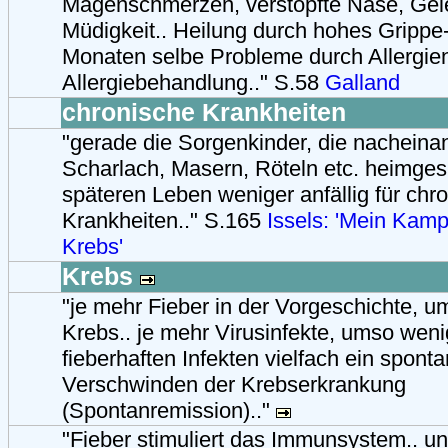
Magenschmerzen, verstopfte Nase, Ge
Müdigkeit.. Heilung durch hohes Grippe-
Monaten selbe Probleme durch Allergie
Allergiebehandlung.." S.58
Galland
chronische Krankheiten
"gerade die Sorgenkinder, die nacheina
Scharlach, Masern, Röteln etc. heimges
späteren Leben weniger anfällig für chr
Krankheiten.." S.165
Issels: 'Mein Kam
Krebs'
Krebs
"je mehr Fieber in der Vorgeschichte, 
Krebs.. je mehr Virusinfekte, umso weni
fieberhaften Infekten vielfach ein spont
Verschwinden der Krebserkrankung
(Spontanremission).."
"Fieber stimuliert das Immunsystem.. unt