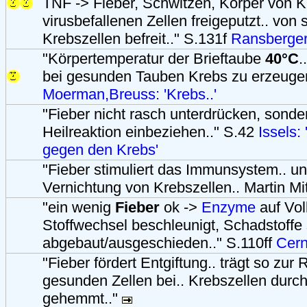
TNF -> Fieber, Schwitzen, Körper von K
virusbefallenen Zellen freigeputzt.. von
Krebszellen befreit.." S.131f
Ransberge
"Körpertemperatur der Brieftaube
40°C
.
bei gesunden Tauben Krebs zu erzeugen
Moerman,Breuss: 'Krebs..'
"Fieber nicht rasch unterdrücken, sonde
Heilreaktion einbeziehen.." S.42
Issels:
gegen den Krebs'
"Fieber stimuliert das Immunsystem.. unt
Vernichtung von Krebszellen.. Martin Mi
"ein wenig
Fieber
ok ->
Enzyme
auf Vol
Stoffwechsel beschleunigt, Schadstoffe 
abgebaut/ausgeschieden.." S.110ff
Cern
"Fieber fördert Entgiftung.. trägt so zur
gesunden Zellen bei.. Krebszellen durch
gehemmt.."