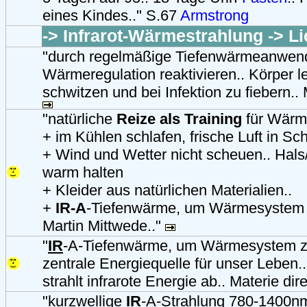
eines Kindes.." S.67
Armstrong
-> Infrarot-Wärmestrahlung -> Li
"durch regelmäßige Tiefenwärmeanwen
Wärmeregulation reaktivieren.. Körper l
schwitzen und bei Infektion zu fiebern.. 
"natürliche
Reize als Training
für Wärm
+ im Kühlen schlafen, frische Luft in Sc
+ Wind und Wetter nicht scheuen.. Hal
warm halten
+ Kleider aus natürlichen Materialien..
+
IR-A
-Tiefenwärme, um Wärmesystem z
Martin Mittwede.."
"
IR
-A-Tiefenwärme, um Wärmesystem zu 
zentrale Energiequelle für unser Leben.
strahlt infrarote Energie ab.. Materie dir
"kurzwellige
IR
-A-Strahlung 780-1400nm