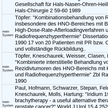
Gesellschaft für Hals-Nasen-Ohren-Heil
Hals-Chirurgie 2 59-60 1989
Töpfer: "Kombinationsbehandlung von 
insbesondere des HNO-Bereiches mit B
High-Dose-Rate-Afterloadingverfahren und
mein
System
Radiofrequenzhyperthermie" Dissertat
1990 17 von 20 Patienten mit PR bzw. C
und vollständige Rückbildung..
Töpfer, Kneschaurek, Weisser, Clasen, 
"Kombinierte interstitielle Behandlung v
mein
Rezidivtumoren des HNO-Bereichs mit 
System
und Radiofrequenzhyperthermie" Zbl Ra
1990
Paul, Hofmann, Schwarzer, Stepan, Fe
Kneschaurek, Molls, Hartung: "Iridium 1
brachytherapy - a useful alternative ther
mein
System
prostate cancer?" World J Urol 15,4 25