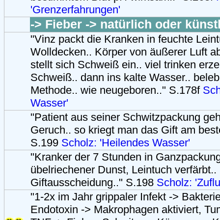
'Grenzerfahrungen'
-> Fieber -> natürlich oder künst
"Vinz packt die Kranken in feuchte Leint
Wolldecken.. Körper von äußerer Luft a
stellt sich Schweiß ein.. viel trinken er
Schweiß.. dann ins kalte Wasser.. bele
Methode.. wie neugeboren.." S.178f
Sch
Wasser'
"Patient aus seiner Schwitzpackung gehü
Geruch.. so kriegt man das Gift am best
S.199
Scholz: 'Heilendes Wasser'
"Kranker der 7 Stunden in Ganzpackung
übelriechener Dunst, Leintuch verfärbt..
Giftausscheidung.." S.198
Scholz: 'Zuflu
"1-2x im Jahr grippaler Infekt -> Bakter
Endotoxin -> Makrophagen aktiviert, Tu