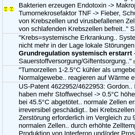
Bakterien erzeugen Endotoxin -> Makrop
Tumornekrosefaktor TNF -> Fieber, Sch
von Krebszellen und virusbefallenen Zell
von schlafenden Krebszellen befreit.." 
"Krebs=systemische Erkrankung.. Syst
nicht mehr in der Lage lokale Störungen
Grundregulation systemisch erstarrt
Sauerstoffversorgung/Giftentsorgung.."
"Tumorzellen 1-2.5°C kühler als umgeb
Normalgewebe.. reagieren auf Wärme em
US-Patent 4622952/4622953: Gordon.. 
haben mehr Stoffwechsel -> 0.5°C höhe
bei 45.5°C abgetötet.. normale Zellen er
irreversibel geschädigt.. bei Krebszelle
Zerstörung erforderlich im Vergleich zu 
normalen Zellen.. durch erhöhte Zelltemp
Produktion von Interferon und/oder Pro