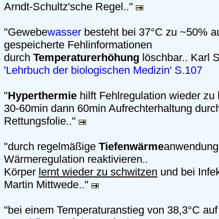
Arndt-Schultz'sche Regel.."
"Gewebe
wasser
besteht bei 37°C zu ~50% au
gespeicherte Fehlinformationen
durch
Temperaturerhöhung
löschbar.. Karl S
'Lehrbuch der biologischen Medizin' S.107
"
Hyperthermie
hilft Fehlregulation wieder zu 
30-60min dann 60min Aufrechterhaltung durch
Rettungsfolie.."
"durch regelmäßige
Tiefenwärme
anwendunge
Wärmeregulation reaktivieren..
Körper
lernt wieder zu schwitzen
und bei Infek
Martin Mittwede.."
"bei einem Temperaturanstieg von 38,3°C auf 