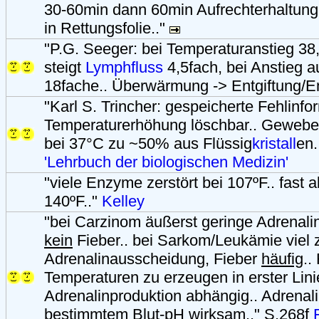
30-60min dann 60min Aufrechterhaltung
in Rettungsfolie.."
"P.G. Seeger: bei Temperaturanstieg 38
steigt
Lymphfluss
4,5fach, bei Anstieg a
18fache.. Überwärmung -> Entgiftung/E
"Karl S. Trincher: gespeicherte Fehlinf
Temperaturerhöhung löschbar.. Gewebe
bei 37°C zu ~50% aus Flüssig
kristall
en.
'Lehrbuch der biologischen Medizin'
"viele Enzyme zerstört bei 107ºF.. fast al
140ºF.."
Kelley
"bei Carzinom äußerst geringe Adrenal
kein
Fieber.. bei Sarkom/Leukämie viel 
Adrenalinausscheidung, Fieber
häufig
..
Temperaturen zu erzeugen in erster Lini
Adrenalinproduktion abhängig.. Adrenali
bestimmtem Blut-pH wirksam.." S.268f