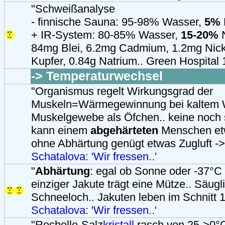
"Schweißanalyse
- finnische Sauna: 95-98% Wasser,
5%
+ IR-System: 80-85% Wasser,
15-20%
N
84mg Blei, 6.2mg Cadmium, 1.2mg Nick
Kupfer, 0.84g Natrium.. Green Hospital 
-> Temperaturwechsel
"Organismus regelt Wirkungsgrad der
Muskeln=Wärmegewinnung bei kaltem W
Muskelgewebe als Öfchen.. keine noch 
kann einem
abgehärteten
Menschen et
ohne Abhärtung genügt etwas Zugluft -> 
Schatalova: 'Wir fressen..'
"
Abhärtung
: egal ob Sonne oder -37°C 
einziger Jakute trägt eine Mütze.. Säugl
Schneeloch.. Jakuten leben im Schnitt 1
Schatalova: 'Wir fressen..'
"Rochelle-Salz
kristall
rasch von 25->0°C