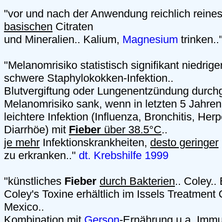
"vor und nach der Anwendung reichlich reine
basischen
Citraten
und Mineralien.. Kalium,
Magnesium
trinken..
"Melanomrisiko statistisch signifikant niedrig
schwere Staphylokokken-Infektion..
Blutvergiftung oder Lungenentzündung durch
Melanomrisiko sank, wenn in letzten 5 Jahren
leichtere Infektion (Influenza, Bronchitis, He
Diarrhöe) mit
Fieber
über 38.5°C
..
je mehr
Infektionskrankheiten,
desto geringer
zu erkranken.."
dt. Krebshilfe 1999
"künstliches
Fieber
durch Bakterien
.. Coley..
Coley's Toxine erhältlich im Issels Treatment 
Mexico..
Kombination mit
Gerson
-Ernährung u.a. Immu