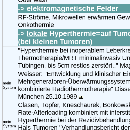
-> elektromagnetische Felder
RF-Ströme, Mikrowellen erwärmen Gew
Onkothermie
->
lokale
Hyperthermie=auf Tumo
(bei kleinen Tumoren)
"Hyperthermie bei inoperablem Leberkr
Thermotherapie/MRT minimalinvasiv Uni
Tübingen, bis 5cm restlos zerstört.." M
Weisser: "Entwicklung und klinischer Ei
Mehrgeneratoren-Überwärmungssystems
mein
System
kombinierte Radiothermotherapie" Disse
München 25.10.1989
Clasen, Töpfer, Kneschaurek, Bonkows
Rate-Afterloading kombiniert mit interstit
Hyperthermie bei der Rezidivbehandlun
mein
System
Hals-Tumoren" Verhandlungsbericht de