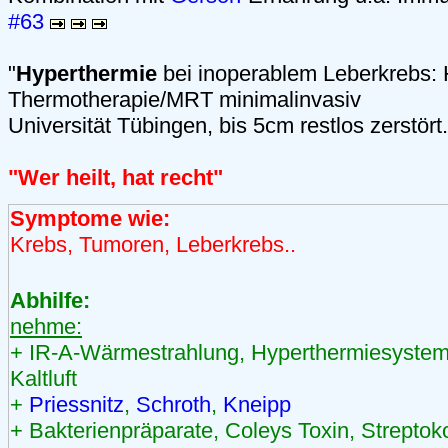
#63
"
Hyperthermie
bei inoperablem Leberkrebs: 
Thermotherapie/MRT minimalinvasiv
Universität Tübingen, bis 5cm restlos zerstör
"Wer heilt, hat recht"
Symptome wie:
Krebs, Tumoren, Leberkrebs..
Abhilfe:
nehme:
+ IR-A-Wärmestrahlung, Hyperthermiesystem
Kaltluft
+
Priessnitz
,
Schroth
,
Kneipp
+ Bakterienpräparate, Coleys Toxin, Strepto