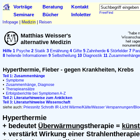
Vorträge
Beratung
Kontakt
FreeFind
Seminare
Bücher
Infoletter
Infopage
|
Medizin
|
Reisen
Matthias Weisser's
alternative Medizin
Hilfe
1
Psyche
2
Statik
3
Ernährung
4
Gifte
5
Zahnherde
6
Störfelder
7
Para
8
heilende Informationen
9
Selbstheilung
10
Diagnostik
11
Zusammenhänge
Hyperthermie, Fieber - gegen Krankheiten, Krebs
Teil 1: Zusammenhänge
•
Symptome
•
Zusammenhänge, Diagnose
•
Therapieansätze
•
Erfolgsberichte bei Symptomen A-Z
Teil 2: Literaturhinweise zum Anklicken
Teil 3: Literaturhinweise Wissenschaft
siehe auch:
Priessnitz
Schroth
IR-Licht
Wärme/Kälte/Wasser
Verspannungen/Blo
Hyperthermie
+ bedeutet
Überwärmung
stherapie =
künst
+ verstärkt Wirkung einer Strahlentherapie