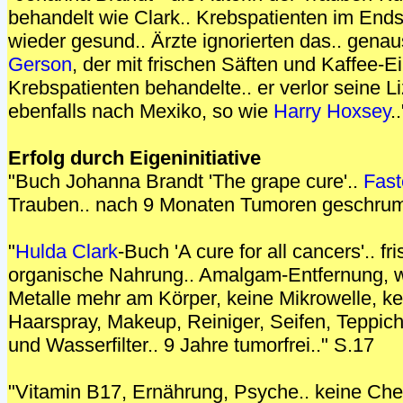
behandelt wie Clark.. Krebspatienten im En
wieder gesund.. Ärzte ignorierten das.. gena
Gerson
, der mit frischen Säften und Kaffee-E
Krebspatienten behandelte.. er verlor seine L
ebenfalls nach Mexiko, so wie
Harry Hoxsey
.
Erfolg durch Eigeninitiative
"Buch Johanna Brandt 'The grape cure'..
Fast
Trauben.. nach 9 Monaten Tumoren geschrump
"
Hulda Clark
-Buch 'A cure for all cancers'.. fr
organische Nahrung.. Amalgam-Entfernung, we
Metalle mehr am Körper, keine Mikrowelle, ke
Haarspray, Makeup, Reiniger, Seifen, Teppich,
und Wasserfilter.. 9 Jahre tumorfrei.." S.17
"Vitamin B17, Ernährung, Psyche.. keine Ch