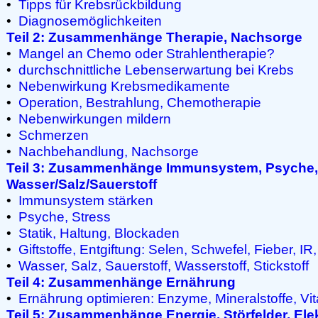
•
Tipps für Krebsrückbildung
•
Diagnosemöglichkeiten
Teil 2: Zusammenhänge Therapie, Nachsorge
•
Mangel an Chemo oder Strahlentherapie?
•
durchschnittliche Lebenserwartung bei Krebs
•
Nebenwirkung Krebsmedikamente
•
Operation, Bestrahlung, Chemotherapie
•
Nebenwirkungen mildern
•
Schmerzen
•
Nachbehandlung, Nachsorge
Teil 3: Zusammenhänge Immunsystem, Psyche, G
Wasser/Salz/Sauerstoff
•
Immunsystem stärken
•
Psyche, Stress
•
Statik, Haltung, Blockaden
•
Giftstoffe, Entgiftung: Selen, Schwefel, Fieber, IR,
•
Wasser, Salz, Sauerstoff, Wasserstoff, Stickstoff
Teil 4: Zusammenhänge Ernährung
•
Ernährung optimieren: Enzyme, Mineralstoffe, Vit
Teil 5: Zusammenhänge Energie, Störfelder, Ele