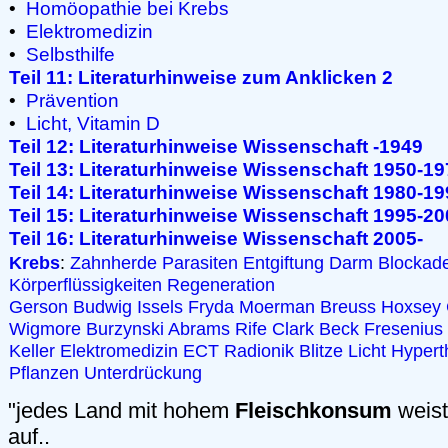
•
Homöopathie bei Krebs
•
Elektromedizin
•
Selbsthilfe
Teil 11: Literaturhinweise zum Anklicken 2
•
Prävention
•
Licht, Vitamin D
Teil 12: Literaturhinweise Wissenschaft -1949
Teil 13: Literaturhinweise Wissenschaft 1950-1
Teil 14: Literaturhinweise Wissenschaft 1980-1
Teil 15: Literaturhinweise Wissenschaft 1995-2
Teil 16: Literaturhinweise Wissenschaft 2005-
Krebs
:
Zahnherde
Parasiten
Entgiftung
Darm
Blockad
Körperflüssigkeiten
Regeneration
Gerson
Budwig
Issels
Fryda
Moerman
Breuss
Hoxsey
Wigmore
Burzynski
Abrams
Rife
Clark
Beck
Fresenius
Keller
Elektromedizin
ECT
Radionik
Blitze
Licht
Hypert
Pflanzen
Unterdrückung
"jedes Land mit hohem
Fleischkonsum
weist
auf..