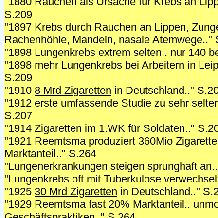
"1880 Rauchen als Ursache für Krebs an Lipp
S.209
"1897 Krebs durch Rauchen an Lippen, Zunge,
Rachenhöhle, Mandeln, nasale Atemwege.." 
"1898 Lungenkrebs extrem selten.. nur 140 be
"1898 mehr Lungenkrebs bei Arbeitern in Leipz
S.209
"1910
8 Mrd Zigaretten
in Deutschland.." S.2
"1912 erste umfassende Studie zu sehr selt
S.207
"1914 Zigaretten im 1.WK für Soldaten.." S.2
"1921 Reemtsma produziert 360Mio Zigarette
Marktanteil.." S.264
"Lungenerkrankungen steigen sprunghaft an..
"Lungenkrebs oft mit Tuberkulose verwechselt
"1925
30 Mrd Zigaretten
in Deutschland.." S.
"1929 Reemtsma fast 20% Marktanteil.. unmo
Geschäftspraktiken.." S.264