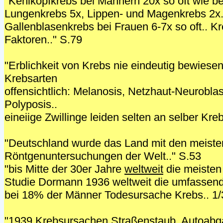
"Kehlkopfkrebs bei Männern 20x so oft wie be
Lungenkrebs 5x, Lippen- und Magenkrebs 2x.
Gallenblasenkrebs bei Frauen 6-7x so oft.. K
Faktoren.." S.79
"Erblichkeit von Krebs nie eindeutig bewiesen
Krebsarten
offensichtlich: Melanosis, Netzhaut-Neurobl
Polyposis..
eineiige Zwillinge leiden selten an selber Kreb
"Deutschland wurde das Land mit den meiste
Röntgenuntersuchungen der Welt.." S.53
"bis Mitte der 30er Jahre
weltweit
die meisten
Studie Dormann 1936 weltweit die umfassendst
bei 18% der Männer Todesursache Krebs.. 1/
"1939 Krebsursachen Straßenstaub, Autoabg