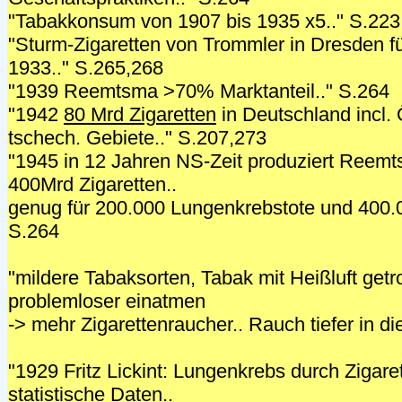
"Tabakkonsum von 1907 bis 1935 x5.." S.223
"Sturm-Zigaretten von Trommler in Dresden für
1933.." S.265,268
"1939 Reemtsma >70% Marktanteil.." S.264
"1942
80 Mrd Zigaretten
in Deutschland incl. 
tschech. Gebiete.." S.207,273
"1945 in 12 Jahren NS-Zeit produziert Reem
400Mrd Zigaretten..
genug für 200.000 Lungenkrebstote und 400.00
S.264
"mildere Tabaksorten, Tabak mit Heißluft get
problemloser einatmen
-> mehr Zigarettenraucher.. Rauch tiefer in d
"1929 Fritz Lickint: Lungenkrebs durch Zigare
statistische Daten..