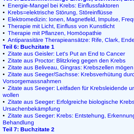
•
Energie-Mangel bei Krebs: Einflussfaktoren
•
Krebs=elektrische Störung, Störeinflüsse
•
Elektromedizin: Ionen, Magnetfeld, Impulse, Fr
•
Therapie mit Licht, Einfluss von Kunstlicht
•
Therapie mit Pflanzen, Homöopathie
•
Antiparasitäre Therapieansätze: Rife, Clark, Ende
Teil 6: Buchzitate 1
•
Zitate aus Geisler: Let's Put an End to Cancer
•
Zitate aus Proctor: Blitzkrieg gegen den Krebs
•
Zitate aus Beliveau, Gingras: Krebszellen möge
•
Zitate aus Seeger/Sachsse: Krebsverhütung durc
Vorsorgemassnahmen
•
Zitate aus Seeger: Leitfaden für Krebsleidende u
wollen
•
Zitate aus Seeger: Erfolgreiche biologische Kre
Ursachenbekämpfung
•
Zitate aus Seeger: Krebs: Entstehung, Erkennung
Behandlung
Teil 7: Buchzitate 2