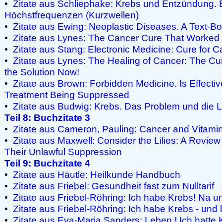
•
Zitate aus Schliephake: Krebs und Entzündung.
Höchstfrequenzen (Kurzwellen)
•
Zitate aus Ewing: Neoplastic Diseases. A Text-
•
Zitate aus Lynes: The Cancer Cure That Worked
•
Zitate aus Stang: Electronic Medicine: Cure for 
•
Zitate aus Lynes: The Healing of Cancer: The C
the Solution Now!
•
Zitate aus Brown: Forbidden Medicine. Is Effecti
Treatment Being Suppressed
•
Zitate aus Budwig: Krebs. Das Problem und die 
Teil 8: Buchzitate 3
•
Zitate aus Cameron, Pauling: Cancer and Vitami
•
Zitate aus Maxwell: Consider the Lilies: A Review
Their Unlawful Suppression
Teil 9: Buchzitate 4
•
Zitate aus Häutle: Heilkunde Handbuch
•
Zitate aus Friebel: Gesundheit fast zum Nulltarif
•
Zitate aus Friebel-Röhring: Ich habe Krebs! Na u
•
Zitate aus Friebel-Röhring: Ich habe Krebs - und
•
Zitate aus Eva-Maria Sanders: Leben ! Ich hatte