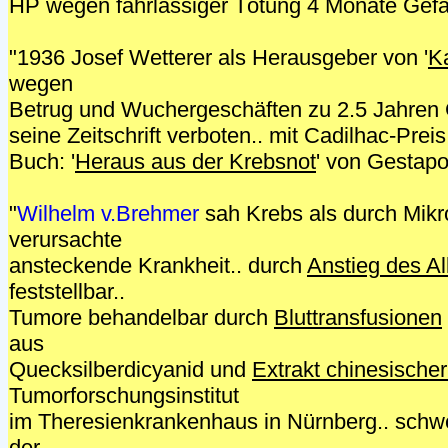
HP wegen fahrlässiger Tötung 4 Monate Gefä
"1936 Josef Wetterer als Herausgeber von '
K
wegen
Betrug und Wuchergeschäften zu 2.5 Jahren Ge
seine Zeitschrift verboten.. mit Cadilhac-Pre
Buch: '
Heraus aus der Krebsnot
' von Gestapo
"
Wilhelm v.Brehmer
sah Krebs als durch Mik
verursachte
ansteckende Krankheit.. durch
Anstieg des Al
feststellbar..
Tumore behandelbar durch
Bluttransfusionen
aus
Quecksilberdicyanid und
Extrakt chinesische
Tumorforschungsinstitut
im Theresienkrankenhaus in Nürnberg.. schw
der