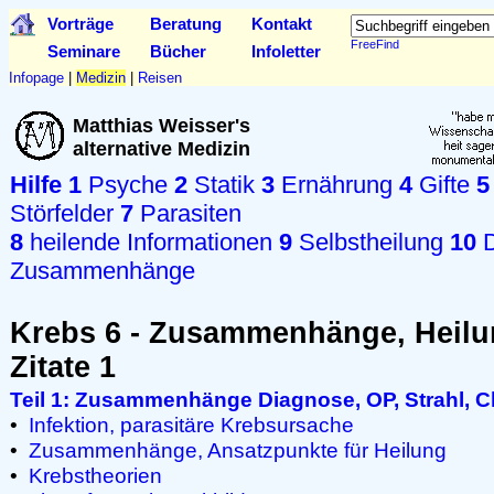
Vorträge
Beratung
Kontakt
FreeFind
Seminare
Bücher
Infoletter
Infopage
|
Medizin
|
Reisen
Matthias Weisser's
alternative Medizin
Hilfe
1
Psyche
2
Statik
3
Ernährung
4
Gifte
5
Störfelder
7
Parasiten
8
heilende Informationen
9
Selbstheilung
10
D
Zusammenhänge
Krebs 6 - Zusammenhänge, Heilu
Zitate 1
Teil 1: Zusammenhänge Diagnose, OP, Strahl, 
•
Infektion, parasitäre Krebsursache
•
Zusammenhänge, Ansatzpunkte für Heilung
•
Krebstheorien